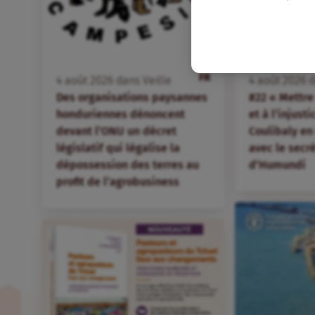
FR
4
août
2026
dans
Veille
4
août
2026
d
Des organisations paysannes
#22 « Mettre 
honduriennes dénoncent
et à l’injust
devant l’ONU un décret
Coulibaly en
législatif qui légalise la
avec le secr
dépossession des terres au
d’Humundi
profit de l’agrobusiness