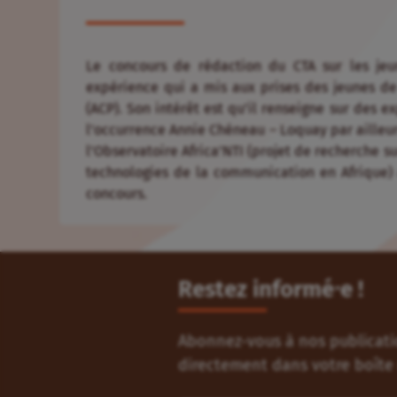
Le concours de rédaction du CTA sur les jeu
expérience qui a mis aux prises des jeunes de 
(ACP). Son intérêt est qu’il renseigne sur des
l’occurrence Annie Chéneau – Loquay par ailleu
l’Observatoire Africa’NTI (projet de recherche s
technologies de la communication en Afrique) 
concours.
Restez informé⸱e !
Abonnez-vous à nos publicatio
directement dans votre boîte 