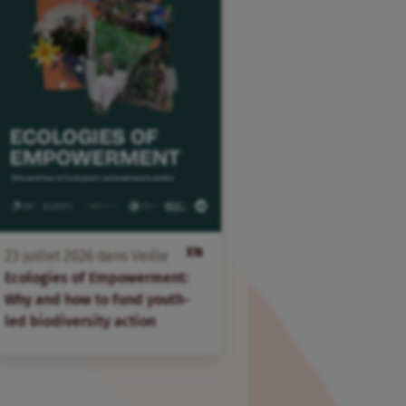
EN
23
juillet
2026
dans
Veille
Ecologies of Empowerment:
Why and how to fund youth-
led biodiversity action