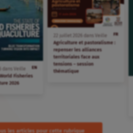
FR
22
juillet
2026
dans
Veille
Agriculture et pastoralisme :
repenser les alliances
territoriales face aux
tensions – session
EN
6
dans
Veille
thématique
 World Fisheries
ture 2026
us les articles pour cette rubrique