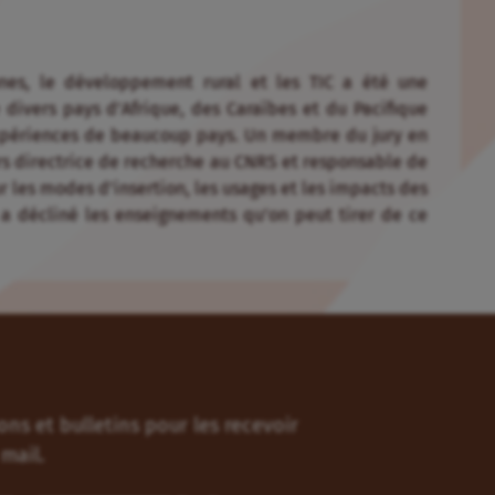
nes, le développement rural et les TIC a été une
divers pays d’Afrique, des Caraïbes et du Pacifique
 expériences de beaucoup pays. Un membre du jury en
rs directrice de recherche au CNRS et responsable de
ur les modes d’insertion, les usages et les impacts des
a décliné les enseignements qu’on peut tirer de ce
ns et bulletins pour les recevoir
mail.