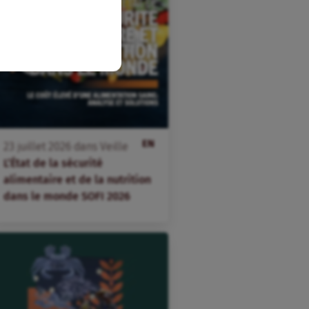
EN
23
juillet
2026
dans
Veille
L’État de la sécurité
alimentaire et de la nutrition
dans le monde SOFI 2026