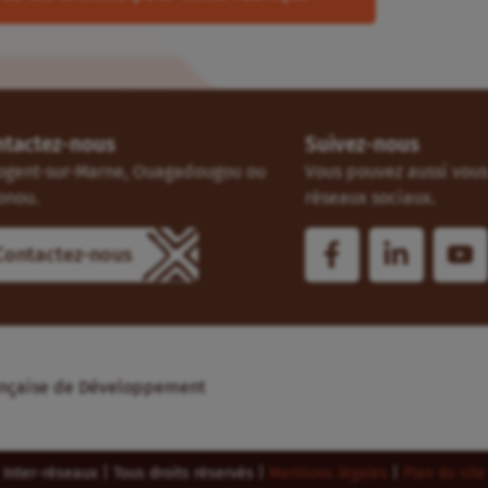
ntactez-nous
Suivez-nous
ogent-sur-Marne, Ouagadougou ou
Vous pouvez aussi vous 
onou.
réseaux sociaux.
Contactez-nous
Française de Développement
Inter-réseaux | Tous droits réservés |
Mentions légales
|
Plan du site