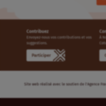
Contribuez
Co
Envoyez-nous vos contributions et vos
À N
suggestions.
Cot
Participer
Site web réalisé avec le soutien de l’Agence 