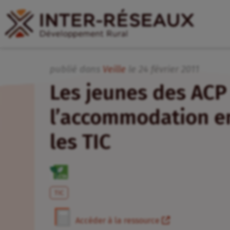
publié dans
Veille
le
24
février
2011
Les jeunes des ACP
l’accommodation ent
les TIC
TIC
Accéder à la ressource