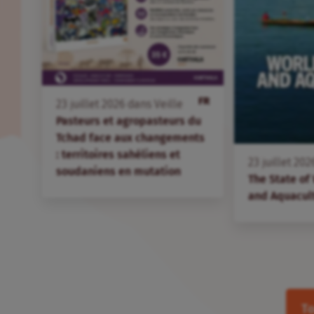
FR
23
juillet
2026
dans
Veille
Pasteurs et agropasteurs du
Tchad face aux changements
: territoires sahéliens et
23
juillet
202
soudaniens en mutation
The State of
and Aquacul
To