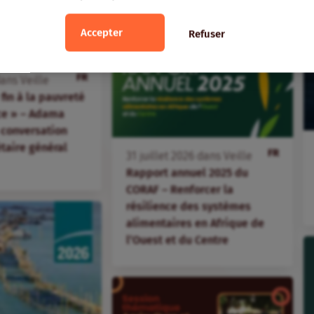
Accepter
Refuser
FR
ans
Veille
fin à la pauvreté
ice » – Adama
 conversation
étaire général
FR
31
juillet
2026
dans
Veille
Rapport annuel 2025 du
CORAF – Renforcer la
résilience des systèmes
alimentaires en Afrique de
l’Ouest et du Centre