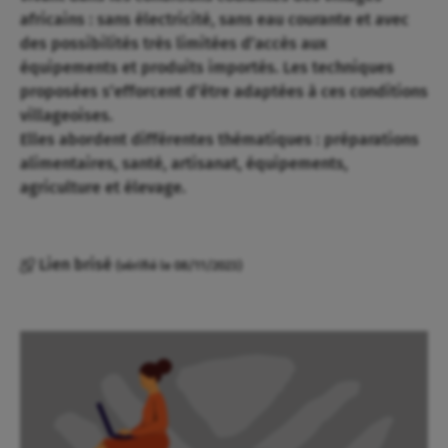
africains : sans électricité, sans eau courante et avec
des possibilités très limitées d’accès aux
équipements et produits importés. Les techniques
proposées s’efforcent d’être adaptées à ces conditions
villageoises.
Elles abordent différentes thématiques : préparations
alimentaires, santé, artisanat, équipements,
agriculture et élevage.
Lien brisé
(vérifié le 08/11/2023)