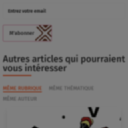
Autres articles qui pourraient
vous intéresser
MÊME RUBRIQUE
MÊME THÉMATIQUE
MÊME AUTEUR