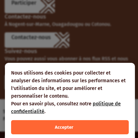
Participer
Contactez-nous
À Nogent-sur-Marne, Ouagadougou ou Cotonou.
Contactez-nous
Suivez-nous
Vous pouvez aussi vous abonner à nos flux RSS et nous
suivre sur les réseaux sociaux.
Nous utilisons des cookies pour collecter et
analyser des informations sur les performances et
l'utilisation du site, et pour améliorer et
personnaliser le contenu.
Pour en savoir plus, consultez notre
politique de
confidentialité
.
Site web réalisé avec le soutien de l’Agence
Française de Développement
Accepter
Inter-réseaux | Tous droits réservés |
Mentions légales
|
Plan du