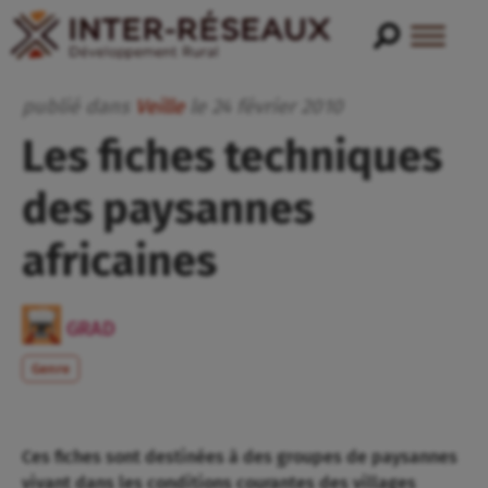
publié dans
Veille
le
24
février
2010
Les fiches techniques
des paysannes
africaines
GRAD
Genre
Ces fiches sont destinées à des groupes de paysannes
vivant dans les conditions courantes des villages