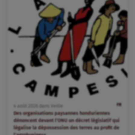
FR
4
août
2026
dans
Veille
Des organisations paysannes honduriennes
dénoncent devant l’ONU un décret législatif qui
légalise la dépossession des terres au profit de
l’agrobusiness