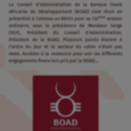
Le Conseil d’Administration de la Banque Ouest
Africaine de Développement (BOAD) s’est réuni en
ème
présentiel à Cotonou au Bénin pour sa 132
session
ordinaire, sous la présidence de Monsieur Serge
EKUE, Président du Conseil d’Administration,
Président de la BOAD. Plusieurs points étaient à
l’ordre du jour et le secteur du coton n’était pas
reste. Accéder à la ressource pour voir les différents
engagements financiers pris par la BOAD…