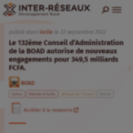
publié dans
Veille
le
22
septembre
2022
Le 132ème Conseil d’Administration
de la BOAD autorise de nouveaux
engagements pour 349,5 milliards
FCFA.
BOAD
Coton
Palmier à huile
Afrique de l’Ouest
Article
Accéder à la ressource