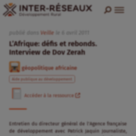
publié dans
Veille
le
6
avril
2011
L’Afrique: défis et rebonds.
Interview de Dov Zerah
géopolitique africaine
Aide publique au développement
Accéder à la ressource
Entretien du directeur général de l’Agence française
de développement avec Patrick Jaquin Journaliste,