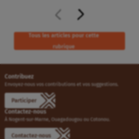
Tous les articles pour cette
rubrique
Contribuez
Envoyez-nous vos contributions et vos suggestions.
Participer
Contactez-nous
À Nogent-sur-Marne, Ouagadougou ou Cotonou.
Contactez-nous