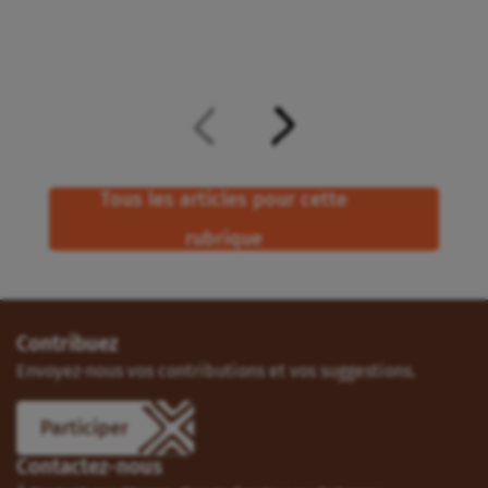
Tous les articles pour cette
rubrique
Contribuez
Envoyez-nous vos contributions et vos suggestions.
Participer
Contactez-nous