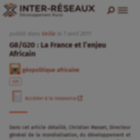
publié dans
Veille
le
7
avril
2011
G8/G20 : La France et l’enjeu
Africain
géopolitique africaine
G20
Accéder à la ressource
Dans cet article détaillé, Christian Masset, Directeur
général de la mondialisation, du développement et