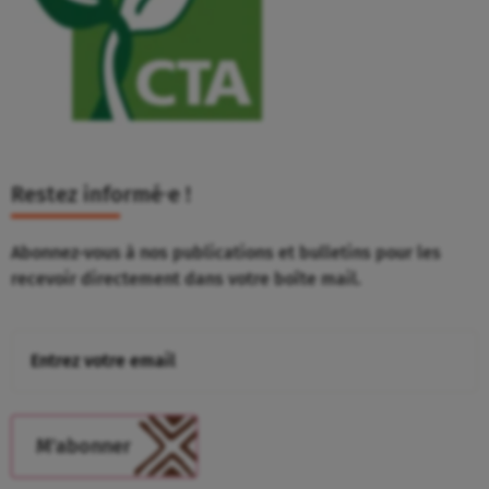
Restez informé⸱e !
Abonnez-vous à nos publications et bulletins pour les
recevoir directement dans votre boîte mail.