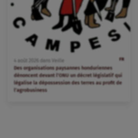
FR
4
août
2026
dans
Veille
Des organisations paysannes honduriennes
dénoncent devant l’ONU un décret législatif qui
légalise la dépossession des terres au profit de
l’agrobusiness