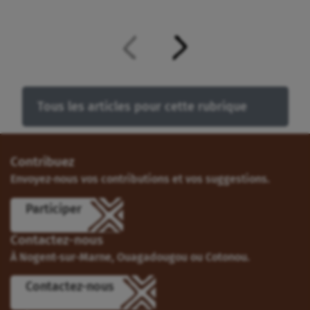
Tous les articles pour cette rubrique
Contribuez
Envoyez-nous vos contributions et vos suggestions.
Participer
Contactez-nous
À Nogent-sur-Marne, Ouagadougou ou Cotonou.
Contactez-nous