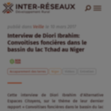
publié dans
Veille
le
10
mars
2017
Interview de Diori Ibrahim:
Convoitises foncières dans le
bassin du lac Tchad au Niger
Accaparement des terres
Niger
Vidéos
Entretien
Cette interview de Diori Ibrahim d’Alternative
Espaces Citoyens, sur le thème de leur dernier
rapport « Convoitises foncières dans le bassin du lac