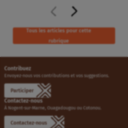
Tous les articles pour cette
rubrique
Contribuez
Envoyez-nous vos contributions et vos suggestions.
Participer
Contactez-nous
À Nogent-sur-Marne, Ouagadougou ou Cotonou.
Contactez-nous