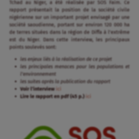
Tchad au Niger, a été réalisée par SOS Faim. Ce
rapport présentait la position de la société civile
nigérienne sur un important projet envisagé par une
société saoudienne, portant sur environ 120 000 ha
de terres situées dans la région de Diffa à l’extrême
est du Niger. Dans cette interview, les principaux
points soulevés sont:
les enjeux liés à la réalisation de ce projet
les principales menaces pour les populations et
l’environnement
les suites après la publication du rapport
Voir l’interview
ici
Lire le rapport en pdf (45 p.)
ici