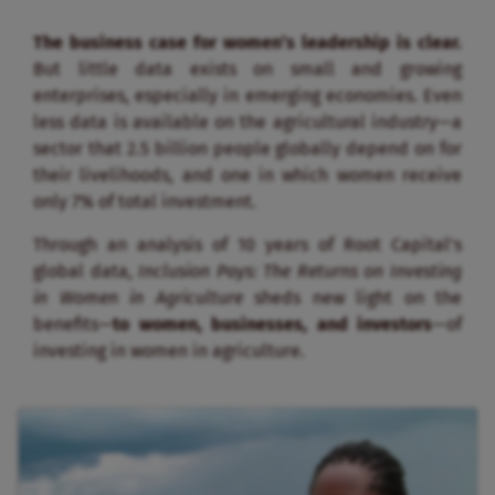
The business case for women’s leadership is clear.
But little data exists on small and growing
enterprises, especially in emerging economies. Even
less data is available on the agricultural industry—a
sector that 2.5 billion people globally depend on for
their livelihoods, and one in which women receive
only 7% of total investment.
Through an analysis of 10 years of Root Capital’s
global data,
Inclusion Pays: The Returns on Investing
in Women in Agriculture
sheds new light on the
benefits—
to women, businesses, and investors
—of
investing in women in agriculture.