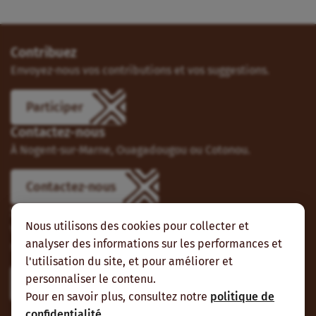
Contribuez
Envoyez-nous vos contributions et vos suggestions.
Participer
Contactez-nous
À Nogent-sur-Marne, Ouagadougou ou Cotonou.
Contactez-nous
Suivez-nous
Nous utilisons des cookies pour collecter et
Vous pouvez aussi vous abonner à nos flux RSS et nous
analyser des informations sur les performances et
suivre sur les réseaux sociaux.
l'utilisation du site, et pour améliorer et
personnaliser le contenu.
Pour en savoir plus, consultez notre
politique de
confidentialité
.