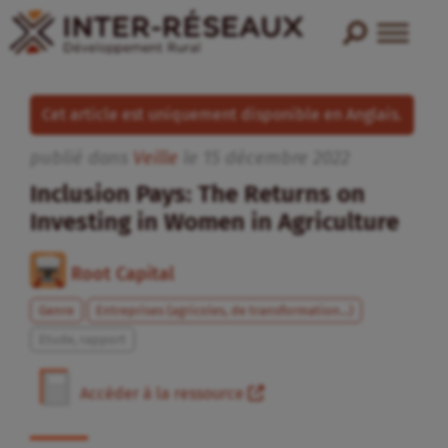
Cet article est uniquement disponible en Anglais.
publié dans
Veille
le
15
décembre
2022
Inclusion Pays: The Returns on
Investing in Women in Agriculture
Root Capital
Genre
Entreprises (agricoles, de transformation...)
Etude, rapport
Accéder à la ressource