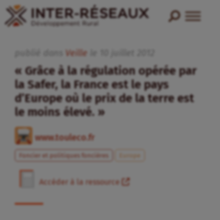
publié dans
Veille
le
10
juillet
2012
« Grâce à la régulation opérée par
la Safer, la France est le pays
d’Europe où le prix de la terre est
le moins élevé. »
www.touleco.fr
Foncier et politiques foncières
Europe
Accéder à la ressource