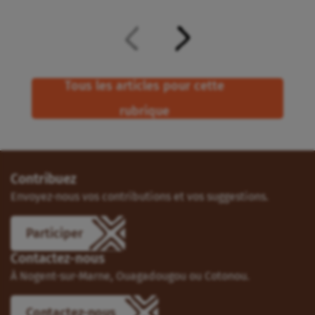
Tous les articles pour cette
rubrique
Contribuez
Envoyez-nous vos contributions et vos suggestions.
Participer
Contactez-nous
À Nogent-sur-Marne, Ouagadougou ou Cotonou.
Contactez-nous