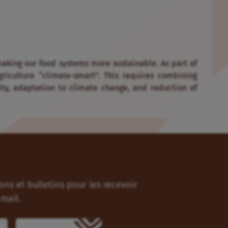
making our food systems more sustainable. As part of
riculture “climate-smart”. This requires combining
vity, adaptation to climate change, and reduction of
ns et bulletins pour les recevoir
mail.