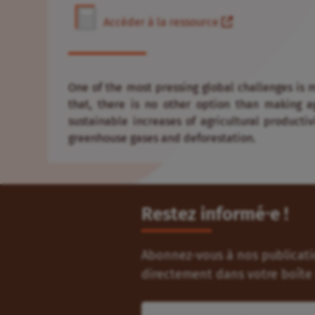
Accéder à la ressource
One of the most pressing global challenges is 
that, there is no other option than making ag
sustainable increases of agricultural producti
greenhouse gases and deforestation.
Restez informé⸱e !
Abonnez-vous à nos publicatio
directement dans votre boîte 