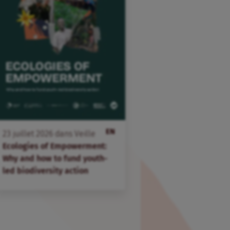
EN
23
juillet
2026
dans
Veille
Ecologies of Empowerment:
Why and how to fund youth-
led biodiversity action