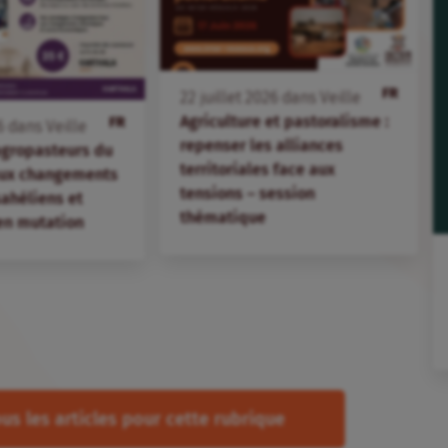
FR
22
juillet
2026
dans
Veille
Agriculture et pastoralisme :
FR
6
dans
Veille
repenser les alliances
agropasteurs du
territoriales face aux
aux changements
tensions – session
 sahéliens et
thématique
en mutation
us les articles pour cette rubrique