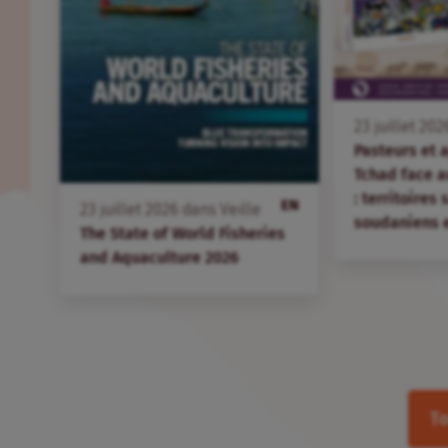
23
juillet
202
Pasteurs et 
Tchad face 
: territoires
EN
23
juillet
2026
dans
Veille
soudaniens 
The State of World Fisheries
and Aquaculture 2026
To