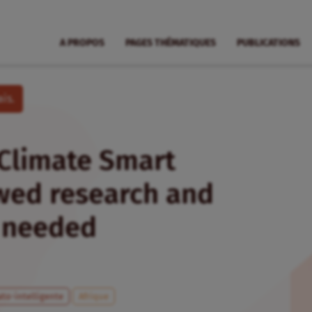
A PROPOS
PAGES THÉMATIQUES
PUBLICATIONS
is.
 Climate Smart
ewed research and
s needed
ato-intelligente
Afrique