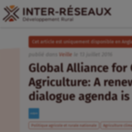
Cet article est uniquement disponible en Angla
publié dans
Veille
le
13
juillet
2016
Global Alliance for
Agriculture: A ren
dialogue agenda i
Politique agricole et rurale nationale
Agriculture clim