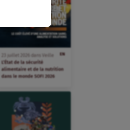
EN
23
juillet
2026
dans
Veille
L’État de la sécurité
alimentaire et de la nutrition
dans le monde SOFI 2026