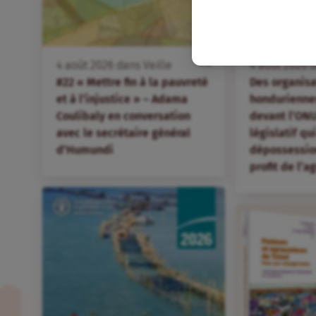
FR
4
août
2026
dans
Veille
4
août
2026
d
#22 « Mettre fin à la pauvreté
Des organis
et à l’injustice » – Adama
hondurienne
Coulibaly en conversation
devant l’ONU
avec le secrétaire général
législatif qu
d’Humundi
dépossession
profit de l’