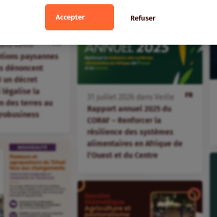
Accepter
Refuser
FR
ans
Veille
ations paysannes
s dénoncent
 un décret
i légalise la
FR
31
juillet
2026
dans
Veille
 des terres au
Rapport annuel 2025 du
agrobusiness
CORAF – Renforcer la
résilience des systèmes
alimentaires en Afrique de
l’Ouest et du Centre