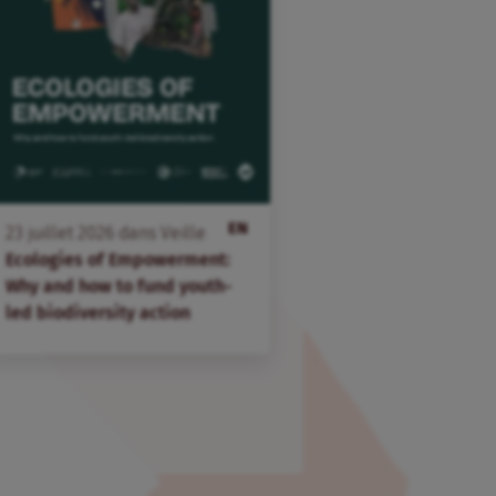
EN
23
juillet
2026
dans
Veille
Ecologies of Empowerment:
Why and how to fund youth-
led biodiversity action