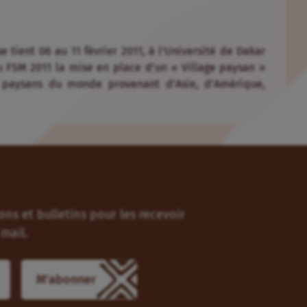
 tient 06 au 11 février 2011, à l’Université de Dakar
 FSM 2011 la mise en place d’un « Village paysan »
t paysans du monde provenant d’Asie, d’Amérique,
ns et bulletins pour les recevoir
mail.
M'abonner