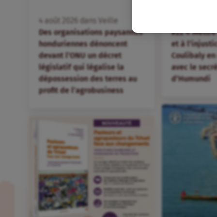
FR
4
août
2026
dans
Veille
4
août
2026
d
Des organisations paysannes
#22 « Mettre 
honduriennes dénoncent
et à l’injust
devant l’ONU un décret
Coulibaly en
législatif qui légalise la
avec le secr
dépossession des terres au
d’Humundi
profit de l’agrobusiness