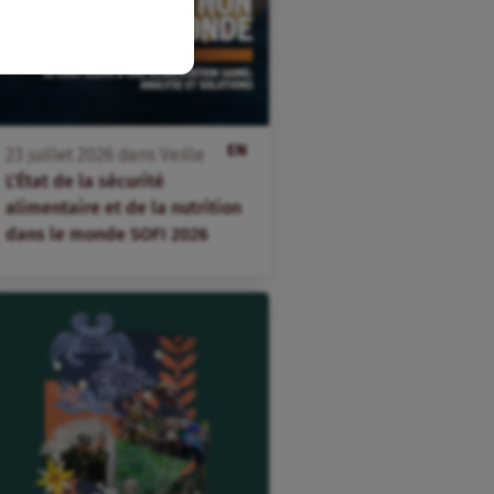
EN
23
juillet
2026
dans
Veille
L’État de la sécurité
alimentaire et de la nutrition
dans le monde SOFI 2026