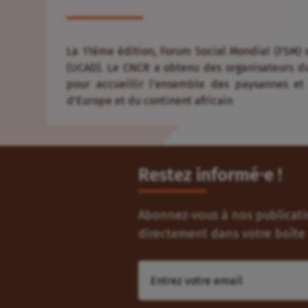
La 11ème édition, Forum Social Mondial (FSM) se
(UCAD). Le CNCR a obtenu des organisateurs du
pour accueillir l’ensemble des paysannes e
d’Europe et du continent africain
Restez informé⸱e !
Abonnez-vous à nos publicatio
directement dans votre boîte 