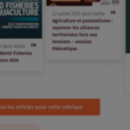
FR
22
juillet
2026
dans
Veille
Agriculture et pastoralisme :
repenser les alliances
territoriales face aux
tensions – session
EN
6
dans
Veille
thématique
 World Fisheries
ture 2026
us les articles pour cette rubrique