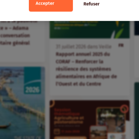
Accepter
Refuser
FR
ans
Veille
fin à la pauvreté
ice » – Adama
 conversation
étaire général
FR
31
juillet
2026
dans
Veille
Rapport annuel 2025 du
CORAF – Renforcer la
résilience des systèmes
alimentaires en Afrique de
l’Ouest et du Centre