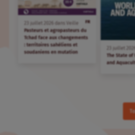
FR
23
juillet
2026
dans
Veille
Pasteurs et agropasteurs du
Tchad face aux changements
: territoires sahéliens et
23
juillet
202
soudaniens en mutation
The State of
and Aquacul
To