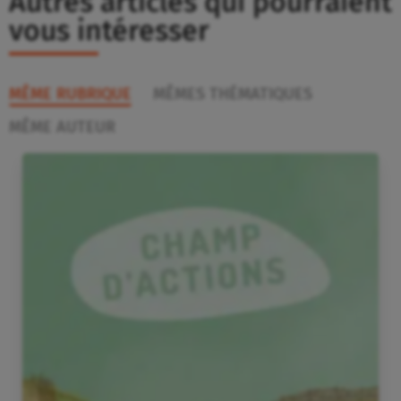
Autres articles qui pourraient
vous intéresser
MÊME RUBRIQUE
MÊMES THÉMATIQUES
MÊME AUTEUR