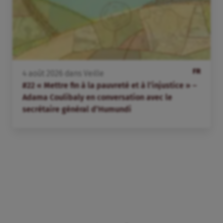
FR
4
août
2026
dans
Veille
#22 « Mettre fin à la pauvreté et à l’injustice » –
Adama Coulibaly en conversation avec le
secrétaire général d’Humundi