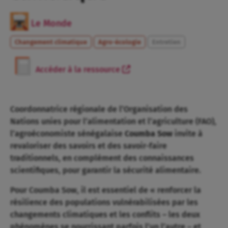
Le Monde
Changement climatique
Agro-écologie
Entretien
Accéder à la ressource
Coordonnatrice régionale de l’Organisation des
Nations unies pour l’alimentation et l’agriculture (FAO),
l’agroéconomiste sénégalaise
Coumba Sow
invite à
revaloriser des savoirs et des savoir-faire
traditionnels, en complément des connaissances
scientifiques, pour garantir la sécurité alimentaire.
Pour Coumba Sow, il est essentiel de « renforcer la
résilience des populations vulnérabilisées par les
changements climatiques et les conflits – les deux
phénomènes se nourrissant parfois l’un l’autre – et