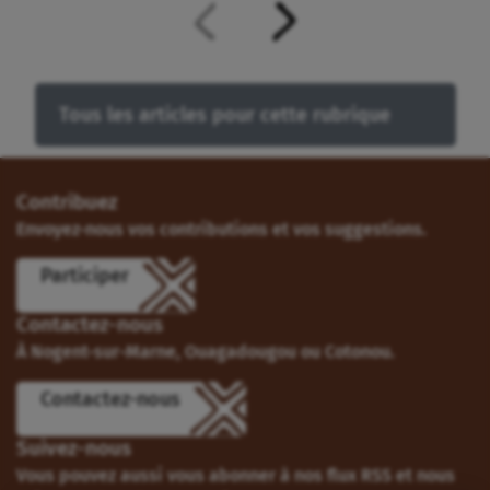
Tous les articles pour cette rubrique
Contribuez
Envoyez-nous vos contributions et vos suggestions.
Participer
Contactez-nous
À Nogent-sur-Marne, Ouagadougou ou Cotonou.
Contactez-nous
Suivez-nous
Vous pouvez aussi vous abonner à nos flux RSS et nous