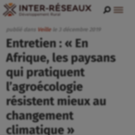
publié dans
Veille
le
3
décembre
2019
Entretien : « En
Afrique, les paysans
qui pratiquent
l’agroécologie
résistent mieux au
changement
climatique »