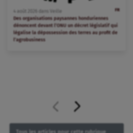
FR
4
août
2026
dans
Veille
Des organisations paysannes honduriennes
dénoncent devant l’ONU un décret législatif qui
légalise la dépossession des terres au profit de
l’agrobusiness
Tous les articles pour cette rubrique