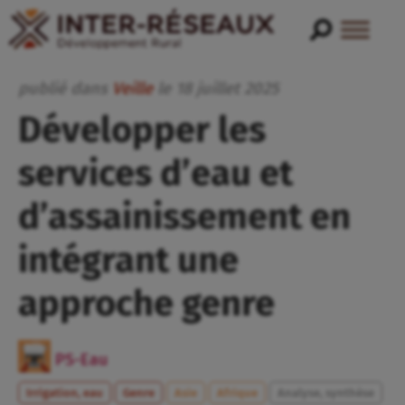
publié dans
Veille
le
18
juillet
2025
Développer les
services d’eau et
d’assainissement en
intégrant une
approche genre
PS-Eau
Irrigation, eau
Genre
Asie
Afrique
Analyse, synthèse