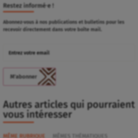
Restez informé⸱e !
Abonnez-vous à nos publications et bulletins pour les
recevoir directement dans votre boîte mail.
Autres articles qui pourraient
vous intéresser
MÊME RUBRIQUE
MÊMES THÉMATIQUES