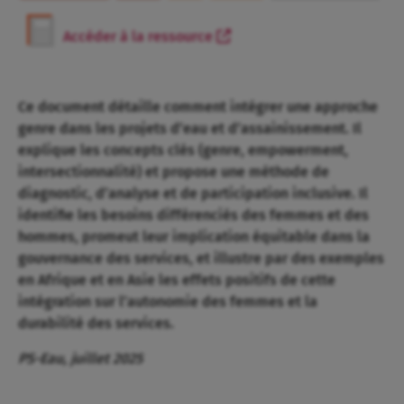
Accéder à la ressource
Ce document détaille comment intégrer une approche
genre dans les projets d’eau et d’assainissement. Il
explique les concepts clés (genre, empowerment,
intersectionnalité) et propose une méthode de
diagnostic, d’analyse et de participation inclusive. Il
identifie les besoins différenciés des femmes et des
hommes, promeut leur implication équitable dans la
gouvernance des services, et illustre par des exemples
en Afrique et en Asie les effets positifs de cette
intégration sur l’autonomie des femmes et la
durabilité des services.
PS-Eau, juillet 2025