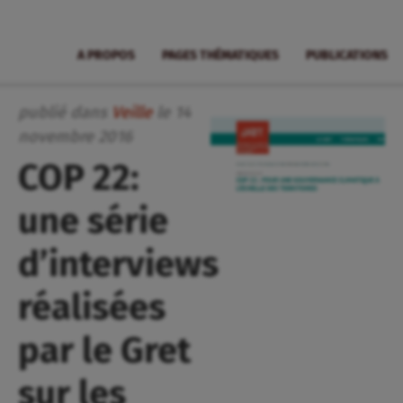
A PROPOS
PAGES THÉMATIQUES
PUBLICATIONS
publié dans
Veille
le
14
novembre
2016
COP 22:
une série
d’interviews
réalisées
par le Gret
sur les