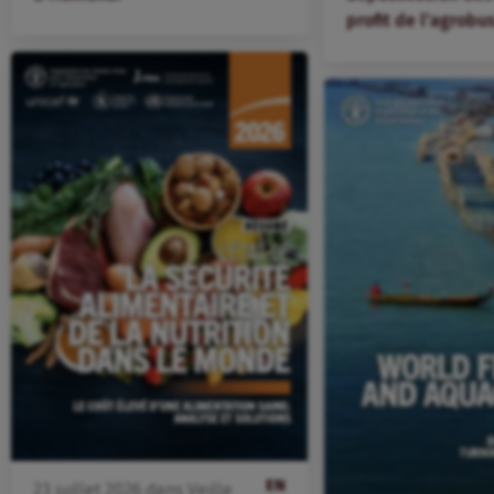
profit de l’agrobu
EN
23
juillet
2026
dans
Veille