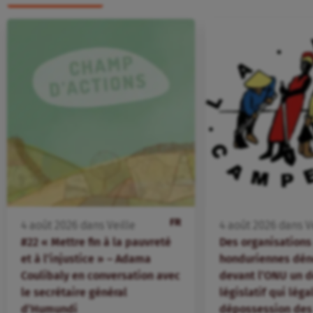
FR
4
août
2026
dans
Veille
4
août
2026
dans
V
#22 « Mettre fin à la pauvreté
Des organisation
et à l’injustice » – Adama
honduriennes dén
Coulibaly en conversation avec
devant l’ONU un d
le secrétaire général
législatif qui léga
d’Humundi
dépossession des 