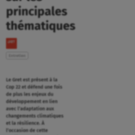
principales
thématiques
Entretien
Le Gret est présent à la
Cop 22 et défend une fois
de plus les enjeux du
développement en lien
avec l’adaptation aux
changements climatiques
et la résilience. À
l’occasion de cette