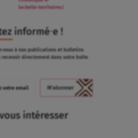
lechelle-territoires/
tez informé⸱e !
-vous à nos publications et bulletins
s recevoir directement dans votre boîte
 vous intéresser