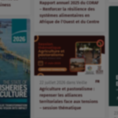
Rapport annuel 2025 du CORAF
siness
– Renforcer la résilience des
systèmes alimentaires en
Afrique de l’Ouest et du Centre
FR
22
juillet
2026
dans
Veille
Agriculture et pastoralisme :
repenser les alliances
territoriales face aux tensions
– session thématique
2