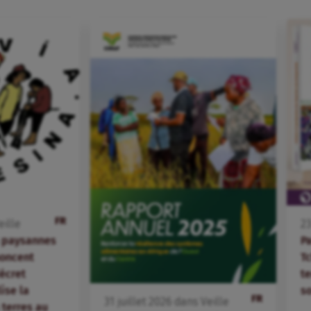
FR
eille
2
s paysannes
P
oncent
T
écret
te
lise la
s
FR
31
juillet
2026
dans
Veille
terres au