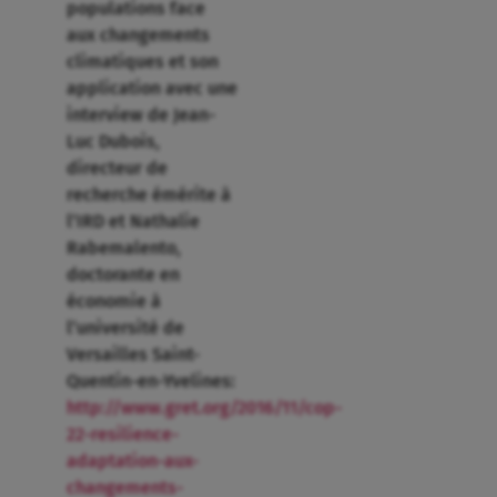
populations face
aux changements
climatiques et son
application avec une
interview de Jean-
Luc Dubois,
directeur de
recherche émérite à
l’IRD et Nathalie
Rabemalento,
doctorante en
économie à
l’université de
Versailles Saint-
Quentin-en-Yvelines:
http://www.gret.org/2016/11/cop-
22-resilience-
adaptation-aux-
changements-