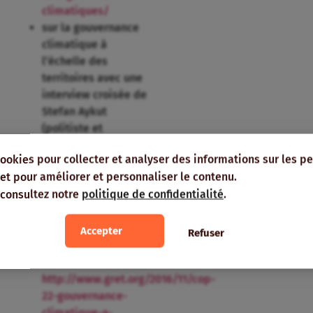
climatiques/
sur la gouvernance
climatique à
l’échelle des
territoires avec une
interview croisée de
Stefan Aykut
(politiste et
sociologue des
cookies pour collecter et analyser des informations sur les p
sciences, Université
e, et pour améliorer et personnaliser le contenu.
Paris-Est et Centre
 consultez notre
politique de confidentialité
.
Marc Bloch, Berlin)
et de Vanessa
Laubin (Chargée de
Accepter
Refuser
projets Climat &
Territoires au Geres):
http://www.gret.org/2016/11/cop-
22-gouvernance-
climatique-a-