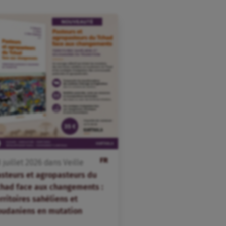
FR
3
juillet
2026
dans
Veille
asteurs et agropasteurs du
chad face aux changements :
rritoires sahéliens et
oudaniens en mutation