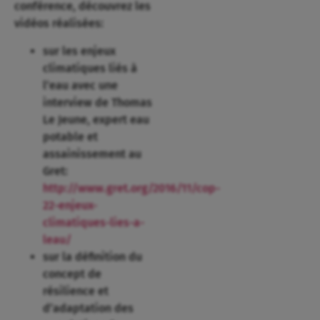
conférence, découvrez les
vidéos réalisées:
sur les enjeux
climatiques liés à
l’eau avec une
interview de Thomas
Le Jeune, expert eau
potable et
assainissement au
Gret:
http://www.gret.org/2016/11/cop-
22-enjeux-
climatiques-lies-a-
leau/
sur la définition du
concept de
résilience et
d’adaptation des