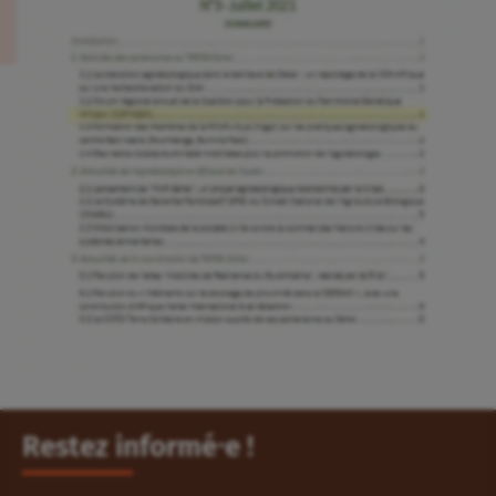
Restez informé⸱e !