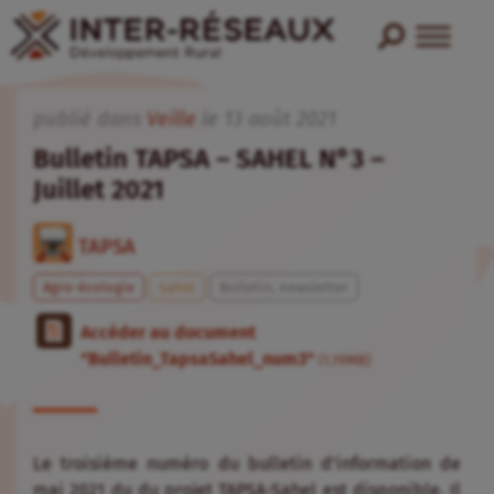
publié dans
Veille
le
13
août
2021
Bulletin TAPSA – SAHEL N°3 –
Juillet 2021
TAPSA
Agro-écologie
Sahel
Bulletin, newsletter
Accéder au document
"Bulletin_TapsaSahel_num3"
(1.19MB)
Le troisième numéro du bulletin d’information de
mai 2021 du du projet TAPSA-Sahel est disponible. Il