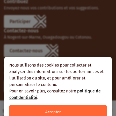
Contribuez
Envoyez-nous vos contributions et vos suggestions.
Participer
Contactez-nous
À Nogent-sur-Marne, Ouagadougou ou Cotonou.
Contactez-nous
Suivez-nous
Nous utilisons des cookies pour collecter et
Vous pouvez aussi vous abonner à nos flux RSS et nous
analyser des informations sur les performances et
suivre sur les réseaux sociaux.
l'utilisation du site, et pour améliorer et
personnaliser le contenu.
Pour en savoir plus, consultez notre
politique de
confidentialité
.
Site web réalisé avec le soutien de l’Agence
Accepter