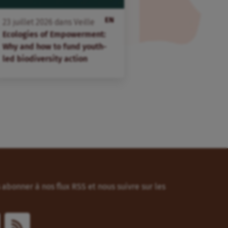
EN
23
juillet
2026
dans
Veille
Ecologies of Empowerment:
Why and how to fund youth-
led biodiversity action
abonner à nos flux RSS et nous suivre sur les