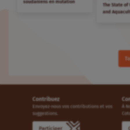
soudaniens en mutation
The State of
and Aquacul
To
Contribuez
Co
Envoyez-nous vos contributions et vos
À N
suggestions.
Cot
Participer