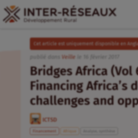
Cet article est uniquement disponible en Angla
publié dans
Veille
le
16
février
2017
Bridges Africa (Vol 6
Financing Africa’s 
challenges and opp
ICTSD
Financement
Afrique
Analyse, synthèse