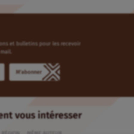
ns et bulletins pour les recevoir
mail.
M'abonner
ient vous intéresser
 RÉGION
MÊME AUTEUR