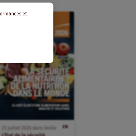
rformances et
EN
23
juillet
2026
dans
Veille
L’État de la sécurité