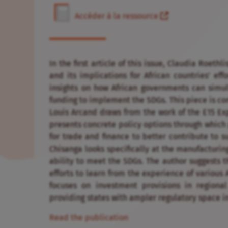
Accéder à la ressource
In the first article of this issue, Claudia Roeth
and its implications for African countries’ eff
insights on how African governments can simul
funding to implement the SDGs. This piece is c
Louis Arcand draws from the work of the E15 Ex
presents concrete policy options through whic
for trade and finance to better contribute to 
Chisanga looks specifically at the manufacturing
ability to meet the SDGs. The author suggests t
efforts to learn from the experience of various 
focuses on investment provisions in regional
providing states with ampler regulatory space i
Read the publication