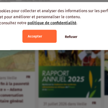
ookies pour collecter et analyser des informations sur les pe
, et pour améliorer et personnaliser le contenu.
 consultez notre
politique de confidentialité
.
Accepter
Refuser
FR
ans
Veille
fin à la pauvreté
ice » – Adama
 conversation
étaire général
FR
31
juillet
2026
dans
Veille