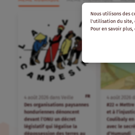
Nous utilisons des c
l'utilisation du site
Pour en savoir plus,
FR
4
août
2026
dans
Veille
4
août
2026
d
Des organisations paysannes
#22 « Mettre 
honduriennes dénoncent
et à l’injust
devant l’ONU un décret
Coulibaly en
législatif qui légalise la
avec le secr
dépossession des terres au
d’Humundi