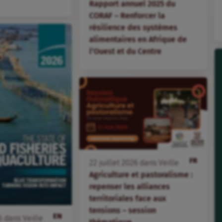
Rapport annuel 2025 du
CORAF – Renforcer la
résilience des systèmes
alimentaires en Afrique de
l’Ouest et du Centre
FR
22
juillet
2026
dans
Veille
Agriculture et pastoralisme :
repenser les alliances
territoriales face aux
tensions – session
EN
6
dans
Veille