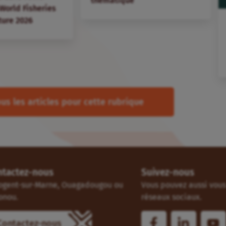
thématique
 World Fisheries
ture 2026
us les articles pour cette rubrique
ntactez-nous
Suivez-nous
ogent-sur-Marne, Ouagadougou ou
Vous pouvez aussi vous 
onou.
réseaux sociaux.
Contactez-nous