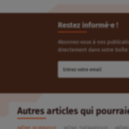
Restez informé⸱e !
Abonnez-vous à nos publicatio
directement dans votre boîte 
Autres articles qui pourra
MÊME RUBRIQUE
MÊME THÉMATIQUE
MÊME