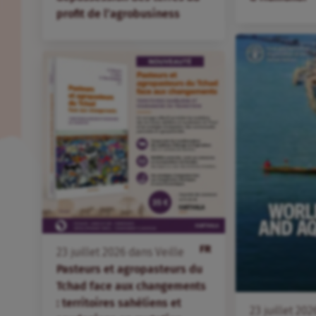
profit de l’agrobusiness
FR
23
juillet
2026
dans
Veille
Pasteurs et agropasteurs du
Tchad face aux changements
: territoires sahéliens et
23
juillet
202