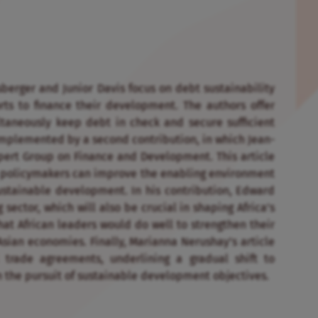
lisberger and Junior Davis focus on debt sustainability
orts to finance their development. The authors offer
taneously keep debt in check and secure sufficient
omplemented by a second contribution, in which Jean-
pert Group on Finance and Development. This article
h policymakers can improve the enabling environment
sustainable development. In his contribution, Edward
 sector, which will also be crucial in shaping Africa’s
hat African leaders would do well to strengthen their
Asian economies. Finally, Marianna Nerushay’s article
 trade agreements, underlining a gradual shift to
n the pursuit of sustainable development objectives.