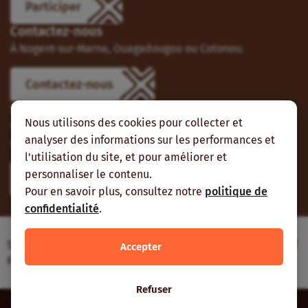
Participer
Contactez-nous
À Nogent-sur-Marne, Ouagadougou ou Cotonou.
Contactez-nous
Suivez-nous
Nous utilisons des cookies pour collecter et
Vous pouvez aussi vous abonner à nos flux RSS et nous
analyser des informations sur les performances et
suivre sur les réseaux sociaux.
l'utilisation du site, et pour améliorer et
personnaliser le contenu.
Pour en savoir plus, consultez notre
politique de
confidentialité
.
Site web réalisé avec le soutien de l’Agence
Accepter
Française de Développement
Refuser
Inter-réseaux | Tous droits réservés |
Mentions légales
|
Plan du