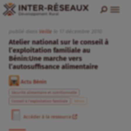
publié dans
Veille
le
17
décembre
2010
Atelier national sur le conseil à
l’exploitation familiale au
Bénin:Une marche vers
l’autosuffisance alimentaire
Actu Bénin
Sécurité alimentaire et nutritionnelle
Conseil à l’exploitation familiale
Bénin
Accéder à la ressource