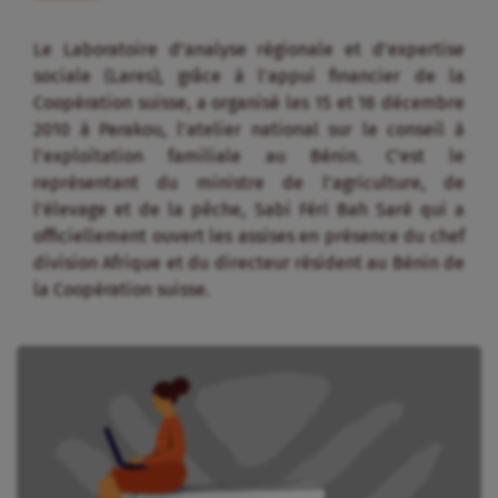
Le Laboratoire d’analyse régionale et d’expertise
sociale (Lares), grâce à l’appui financier de la
Coopération suisse, a organisé les 15 et 16 décembre
2010 à Parakou, l’atelier national sur le conseil à
l’exploitation familiale au Bénin. C’est le
représentant du ministre de l’agriculture, de
l’élevage et de la pêche, Sabi Féri Bah Sarè qui a
officiellement ouvert les assises en présence du chef
division Afrique et du directeur résident au Bénin de
la Coopération suisse.