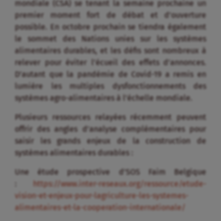
mondiale (CSA) se tenant la semaine prochaine un
premier moment fort de débat et d’ouverture
possible. En octobre prochain se tiendra également
le sommet des Nations unies sur les systèmes
alimentaires durables, et les défis sont nombreux à
relever pour éviter l’écueil des effets d’annonces.
D’autant que la pandémie de Covid-19 a remis en
lumière les multiples dysfonctionnements des
systèmes agro-alimentaires à l’échelle mondiale.
Plusieurs ressources relayées récemment peuvent
offrir des angles d’analyse complémentaires pour
saisir les grands enjeux de la construction de
systèmes alimentaires durables :
Une étude prospective d’SOS Faim Belgique
:
https://www.inter-reseaux.org/ressource/etude-
vision-et-enjeux-pour-lagriculture-les-systemes-
alimentaires-et-la-cooperation-internationale/