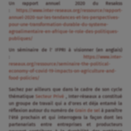
Un rapport annuel 2020 du Resakss
:
https://www.inter-reseaux.org/ressource/rapport-
annuel-2020-sur-les-tendances-et-les-perspectives-
pour-une-transformation-durable-du-systeme-
agroalimentaire-en-afrique-le-role-des-politiques-
publiques/
Un séminaire de l’ IFPRI à visionner (en anglais)
:
https://www.inter-
reseaux.org/ressource/seminaire-the-political-
economy-of-covid-19-impacts-on-agriculture-and-
food-policies/
Sachez par ailleurs que dans le cadre de son cycle
thématique
Secteur Privé
, Inter-réseaux a constitué
un groupe de travail qui a d’ores et déja entamé la
réflexion autour du numéro de
Grain de sel
à paraître
l’été prochain et qui interrogera la façon dont les
partenariats entre entreprises et producteurs