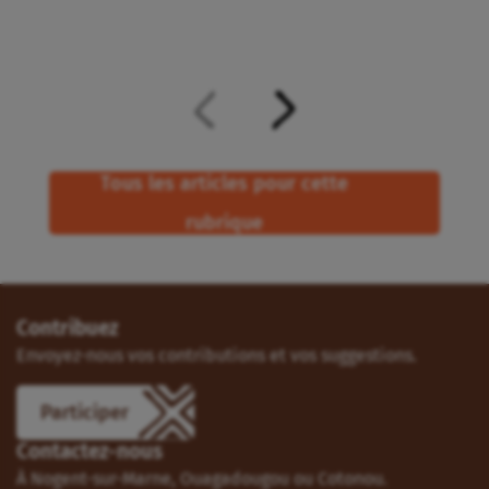
Tous les articles pour cette
rubrique
Contribuez
Envoyez-nous vos contributions et vos suggestions.
Participer
Contactez-nous
À Nogent-sur-Marne, Ouagadougou ou Cotonou.