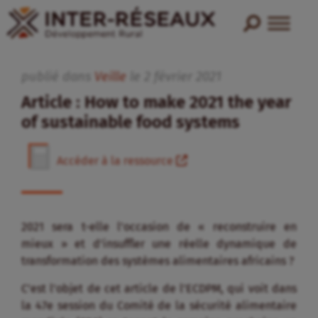
publié dans
Veille
le
2
février
2021
Article : How to make 2021 the year
of sustainable food systems
Accéder à la ressource
2021 sera t-elle l’occasion de « reconstruire en
mieux » et d’insuffler une réelle dynamique de
transformation des systèmes alimentaires africains ?
C’est l’objet de cet article de l’ECDPM, qui voit dans
la 47e session du Comité de la sécurité alimentaire