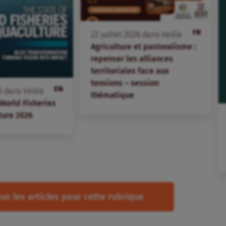
FR
22
juillet
2026
dans
Veille
Agriculture et pastoralisme :
repenser les alliances
territoriales face aux
tensions – session
EN
6
dans
Veille
thématique
 World Fisheries
ture 2026
us les articles pour cette rubrique