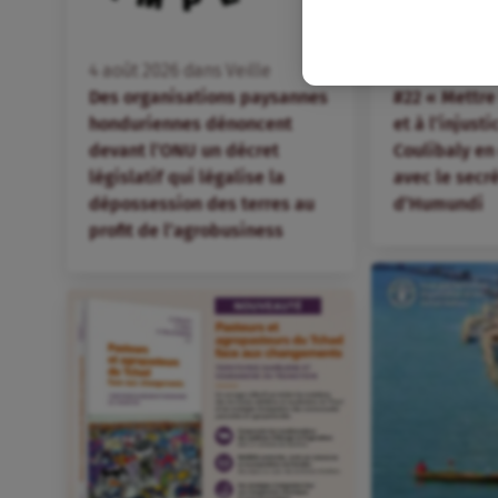
FR
4
août
2026
dans
Veille
4
août
2026
d
Des organisations paysannes
#22 « Mettre 
honduriennes dénoncent
et à l’injust
devant l’ONU un décret
Coulibaly en
législatif qui légalise la
avec le secr
dépossession des terres au
d’Humundi
profit de l’agrobusiness