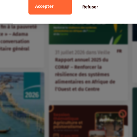
Accepter
Refuser
FR
ans
Veille
fin à la pauvreté
ice » – Adama
 conversation
étaire général
FR
31
juillet
2026
dans
Veille
Rapport annuel 2025 du
CORAF – Renforcer la
résilience des systèmes
alimentaires en Afrique de
l’Ouest et du Centre