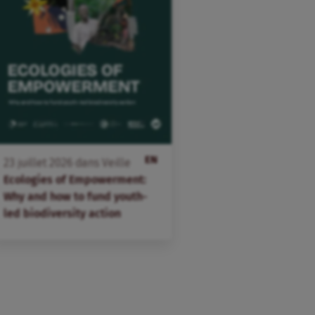
EN
23
juillet
2026
dans
Veille
Ecologies of Empowerment:
Why and how to fund youth-
led biodiversity action