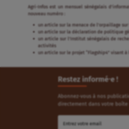
Agri-Infos est un mensuel sénégalais d’informa
nouveau numéro :
un article sur la menace de l’orpaillage sur
un article sur la déclaration de politique 
un article sur l’Institut sénégalais de rech
activités
un article sur le projet “Flagship4” visant 
Restez informé⸱e !
Abonnez-vous à nos publicatio
directement dans votre boîte 