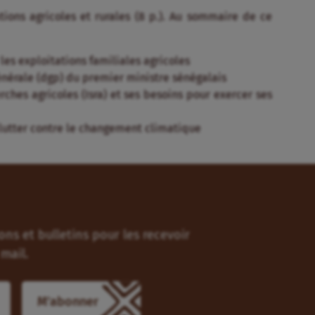
tions agricoles et rurales (8 p.). Au sommaire de ce
 les exploitations familiales agricoles
générale (dgp) du premier ministre sénégalais
erches agricoles (Isra) et ses besoins pour exercer ses
à lutter contre le changement climatique
ns et bulletins pour les recevoir
mail.