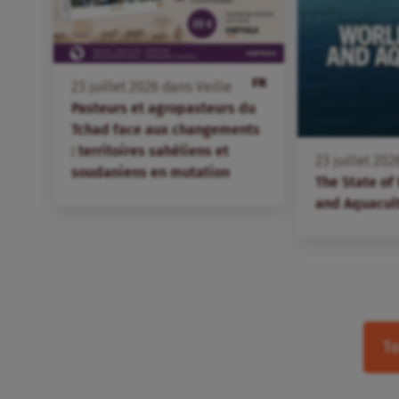
FR
23
juillet
2026
dans
Veille
Pasteurs et agropasteurs du
Tchad face aux changements
: territoires sahéliens et
23
juillet
202
soudaniens en mutation
The State of
and Aquacul
To