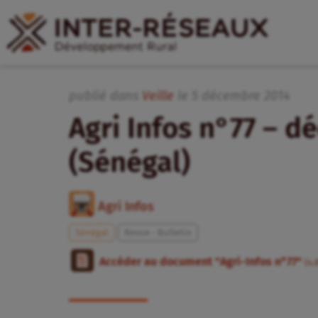
publié dans
Veille
le
5
décembre
2014
Agri Infos n°77 – 
(Sénégal)
Agri Infos
Sénégal
Revue - Bulletin
Accéder au document "Agri-Infos n°77"
(4.