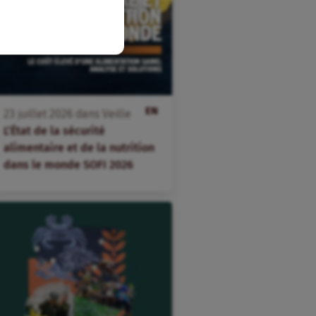
EN
23
juillet
2026
dans
Veille
L’État de la sécurité
alimentaire et de la nutrition
dans le monde SOFI 2026