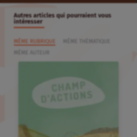
Autres articles qui pourraient vous
intéresser
MÊME RUBRIQUE
MÊME THÉMATIQUE
MÊME AUTEUR