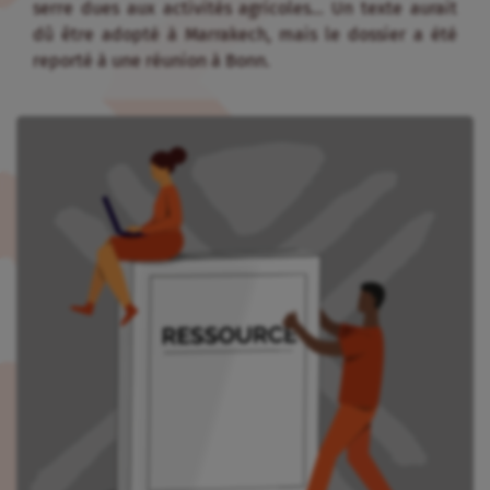
serre dues aux activités agricoles… Un texte aurait
dû être adopté à Marrakech, mais le dossier a été
reporté à une réunion à Bonn.