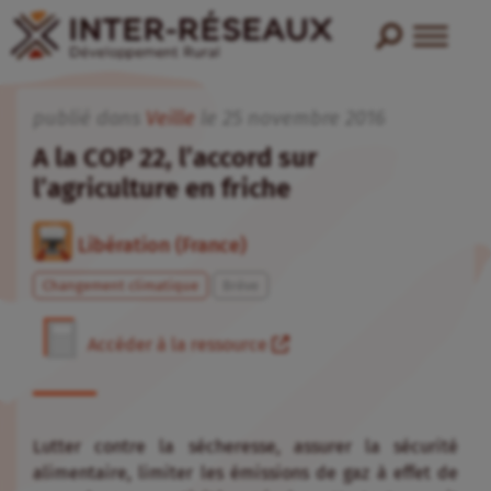
publié dans
Veille
le
25
novembre
2016
A la COP 22, l’accord sur
l’agriculture en friche
Libération (France)
Changement climatique
Brève
Accéder à la ressource
Lutter contre la sécheresse, assurer la sécurité
alimentaire, limiter les émissions de gaz à effet de