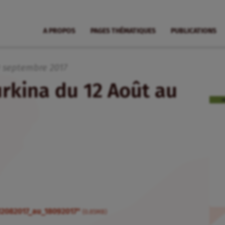
A PROPOS
PAGES THÉMATIQUES
PUBLICATIONS
9
septembre
2017
rkina du 12 Août au
12082017_au_18092017"
(0.85MB)