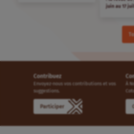
juin au 17 jui
To
Contribuez
Co
Envoyez-nous vos contributions et vos
À N
suggestions.
Cot
Participer