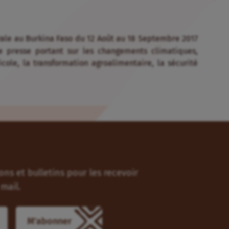
urale au Burkina Faso du 12 Août au 18 Septembre 2017
e presse portant sur les changements climatiques,
icole, la transformation agroalimentaire, la sécurité
ns et bulletins pour les recevoir
mail.