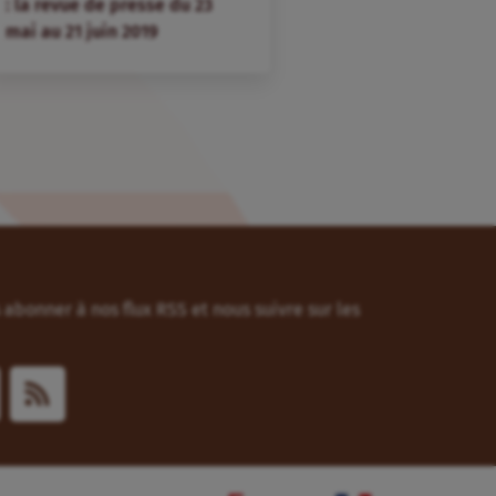
: la revue de presse du 23
mai au 21 juin 2019
abonner à nos flux RSS et nous suivre sur les