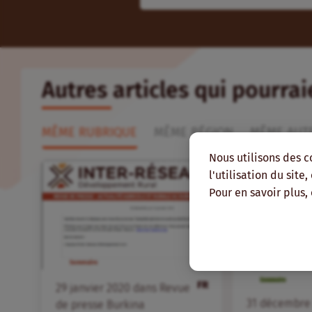
Autres articles qui pourra
MÊME RUBRIQUE
MÊME RÉGION
MÊME AUT
Nous utilisons des c
l'utilisation du site
Pour en savoir plus,
FR
29
janvier
2020
dans
Revue
31
décembr
de presse Burkina