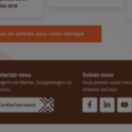
llet 2019
us les articles pour cette rubrique
ntactez-nous
Suivez-nous
ogent-sur-Marne, Ouagadougou ou
Vous pouvez aussi vous 
onou.
réseaux sociaux.
Contactez-nous