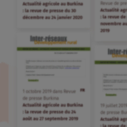
Revue de pre
Actualité agricole au Burkina
Actualité ag
: la revue de presse du 30
: la revue de
décembre au 24 janvier 2020
novembre au
2019
FR
1
octobre
2019
dans
Revue
de presse Burkina
Actualité agricole au Burkina
19
juillet
201
: la revue de presse du 24
de presse Bu
août au 27 septembre 2019
Actualité ag
: la revue de