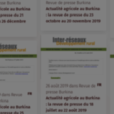
Revue de presse Burkina
sse Burkina
Actualité agricole au Burkina
ricole au Burkina
: la revue de presse du 23
 presse du 21
octobre au 20 novembre 2019
 26 décembre
FR
26
août
2019
dans
Revue de
presse Burkina
FR
9
dans
Revue
Actualité agricole au Burkina
rkina
: la revue de presse du 18
ricole au Burkina
juillet au 22 août 2019
 presse du 25