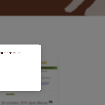
rformances et
FR
28
octobre
2019
dans
Revue