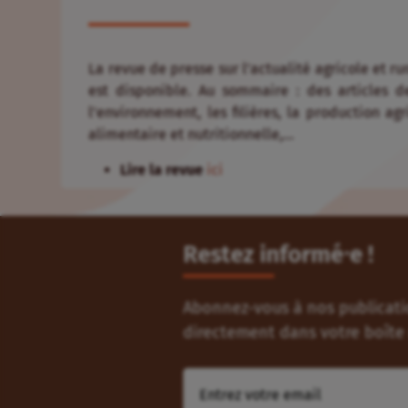
La revue de presse sur l’actualité agricole et r
est disponible. Au sommaire : des articles d
l’environnement, les filières, la production agr
alimentaire et nutritionnelle,…
Lire la revue
ici
Restez informé⸱e !
Abonnez-vous à nos publicatio
directement dans votre boîte 