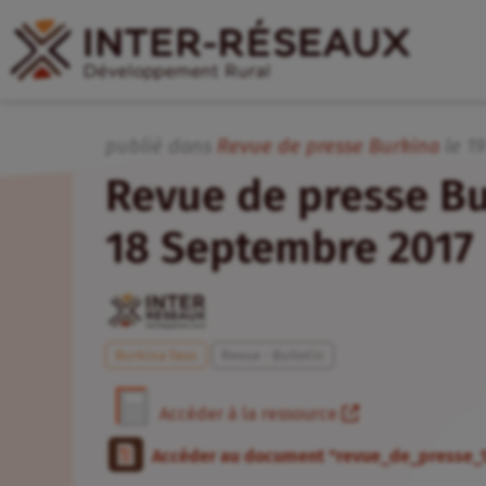
publié dans
Revue de presse Burkina
le
1
Revue de presse Bu
18 Septembre 2017
Burkina Faso
Revue - Bulletin
Accéder à la ressource
Accéder au document "revue_de_presse_