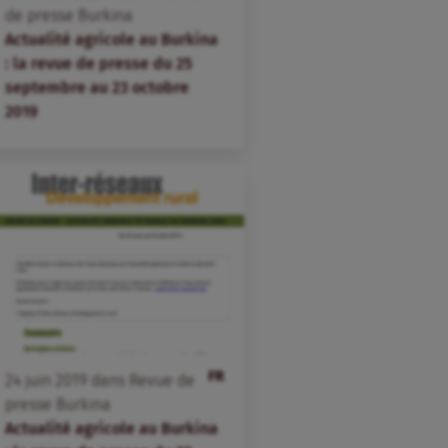
de presse Burkina
Actualité agricole au Burkina
: la revue de presse du 25
septembre au 23 octobre
2019
FR
24
juin
2019
dans
Revue de
presse Burkina
Actualité agricole au Burkina