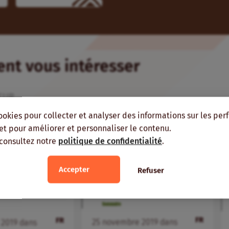
ient vous intéresser
EUR
ookies pour collecter et analyser des informations sur les pe
, et pour améliorer et personnaliser le contenu.
 consultez notre
politique de confidentialité
.
Accepter
Refuser
FR
FR
25
novembre
2019
dans
e
2019
dans