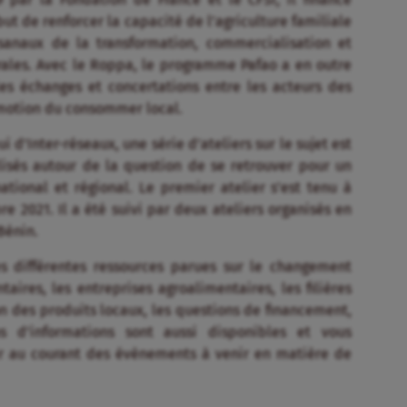
t de renforcer la capacité de l’agriculture familiale
sanaux de la transformation, commercialisation et
rurales. Avec le Roppa, le programme Pafao a en outre
les échanges et concertations entre les acteurs des
omotion du consommer local.
 d’Inter-réseaux, une série d’ateliers sur le sujet est
isés autour de la question de se retrouver pour un
ional et régional. Le premier atelier s’est tenu à
 2021. Il a été suivi par deux ateliers organisés en
Bénin.
s différentes ressources parues sur le changement
aires, les entreprises agroalimentaires, les filières
ion des produits locaux, les questions de financement,
ns d’informations sont aussi disponibles et vous
ir au courant des évènements à venir en matière de