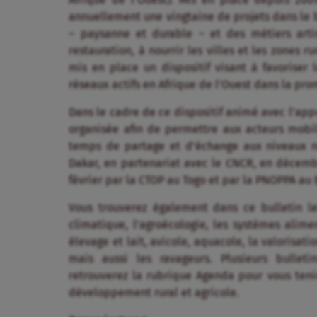
annuellement une vingtaine de projets dans le bu
– paysanne et durable – et des métiers arti
restauration, à nourrir les villes et les zones 
mis en place un dispositif visant à favoriser 
réseaux actifs en Afrique de l’Ouest dans la pr
Dans le cadre de ce dispositif animé avec l’appui
organisée afin de permettre aux acteurs mobil
temps de partage et d’échange aux niveaux nat
Dakar, en partenariat avec le CNCR, en décembre
février par la CTOP au Togo et par la PNOPPA au 
Vous trouverez également dans ce bulletin le
climatique, l’agroécologie, les systèmes aliment
élevage et lait, avicole, aquacole, la valorisat
mais aussi les ravageurs. Plusieurs bulleti
retrouverez la rubrique Agenda pour vous ten
développement rural et agricole.