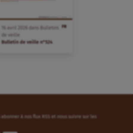
FR
16
avril
2026
dans
Bulletins
de veille
Bulletin de veille n°524
abonner à nos flux RSS et nous suivre sur les