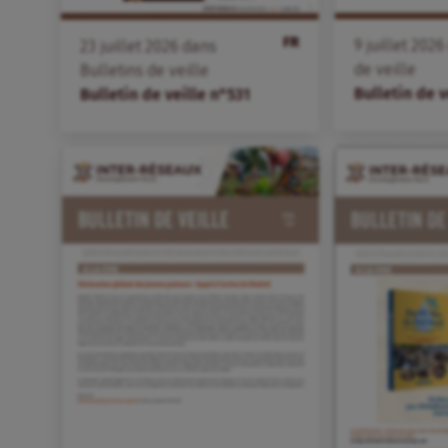
FR
9
juillet
2026
23
juillet
2026
dans
de veille
Bulletins de veille
Bulletin de v
Bulletin de veille n°531