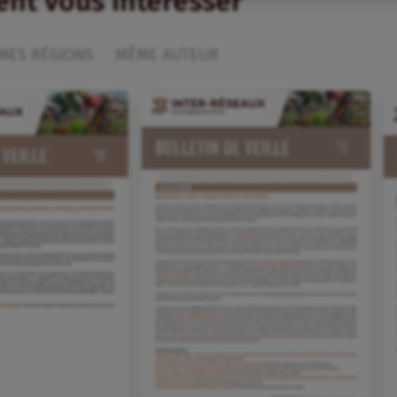
ient vous intéresser
MES RÉGIONS
MÊME AUTEUR