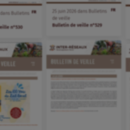
FR
25
juin
2026
dans
Bulletins
FR
dans
Bulletins
de veille
Bulletin de veille n°529
eille n°530