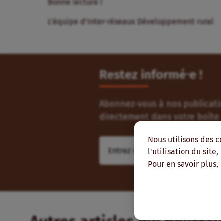
Bonne lecture !
L’équipe d’Inter-réseaux Développement rural
Restez informé⸱e !
Abonnez-vous à nos publicatio
directement dans votre boîte 
Nous utilisons des c
l'utilisation du site
Pour en savoir plus,