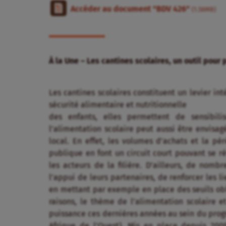
Accéder au document "BDV 426"
(1.58MB)
À la Une – Les cantines scolaires, un outil pou
Les cantines scolaires constituent un levier int
sécurité alimentaire et nutritionnelle
des enfants, elles permettent de sensibili
l’alimentation scolaire peut aussi être envis
local. En effet, les volumes d’achats et la 
publique en font un circuit court pouvant se 
les acteurs de la filière. D’ailleurs, de nomb
l’appui de leurs partenaires, de renforcer les l
en mettant par exemple en place des seuils obli
raisons, le thème de l’alimentation scolaire 
puissance ces dernières années au sein du prog
Afrique de l’Ouest). Mis en place depuis 2009