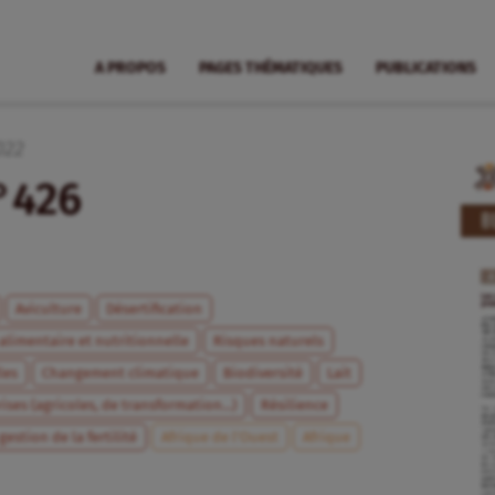
A PROPOS
PAGES THÉMATIQUES
PUBLICATIONS
022
n°426
Aviculture
Désertification
 alimentaire et nutritionnelle
Risques naturels
les
Changement climatique
Biodiversité
Lait
ises (agricoles, de transformation...)
Résilience
gestion de la fertilité
Afrique de l’Ouest
Afrique