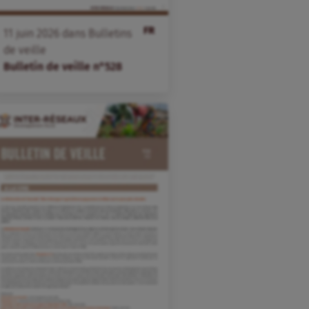
FR
11
juin
2026
dans
Bulletins
de veille
Bulletin de veille n°528