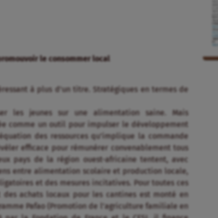
r promouvoir le consommer local
éressant à plus d’un titre. Stratégiques en termes de
ser les jeunes sur une alimentation saine. Mais
agée comme un outil pour impulser le développement
péréquation des ressources qu’implique la commande
révéler efficace pour rémunérer convenablement tous
reux pays de la région ouest-africaine tentent, avec
iens entre alimentation scolaire et production locale,
gatoires et des mesures incitatives. Pour toutes ces
et des achats locaux pour les cantines est monté en
ramme Pafao (Promotion de l’agriculture familiale en
 par la Fondation de France et le CFSI, il finance