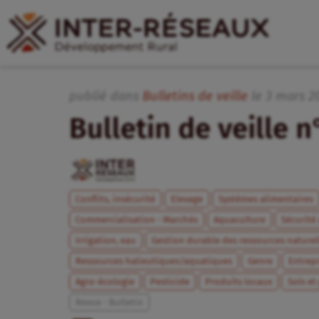
publié dans
Bulletins de veille
le
3
mars
2
Bulletin de veille 
Conflits, insécurité
Elevage
Systèmes alimentaires
Commercialisation - Marchés
Aquaculture
Sécurité
Irrigation, eau
Gestion durable des ressources naturel
Ressources halieutiques/aquatiques
Genre
Entrepr
Agro-écologie
Pesticide
Produits locaux
Sols et 
Revue - Bulletin