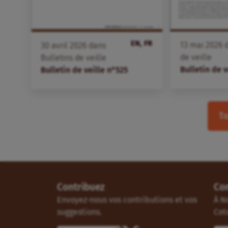
EN, FR
13
mai
2026
d
30
avril
2026
dans
de veille
Bulletins de veille
Bulletin de v
Bulletin de veille n°525
To
Contribuez
Co
Envoyez-nous vos contributions et vos
À N
suggestions.
Cot