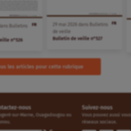
FR
29
mai
2026
dans
Bulletins
FR
ans
Bulletins
de veille
Bulletin de veille n°527
eille n°526
us les articles pour cette rubrique
ntactez-nous
Suivez-nous
ogent-sur-Marne, Ouagadougou ou
Vous pouvez aussi vous 
onou.
réseaux sociaux.