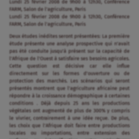
Lundi 25 février 2008 de 9h00 à 12h30, Conférence
FARM, Salon de l’agriculture, Paris
Lundi 25 février 2008 de 9h00 à 12h30, Conférence
FARM, Salon de l’agriculture, Paris
Deux études inédites seront présentées: La première
étude présente une analyse prospective qui n’avait
pas été conduite jusqu’à présent sur la capacité de
l’Afrique de l’Ouest à satisfaire ses besoins agricoles.
Cette question est décisive car elle influe
directement sur les formes d’ouverture ou de
protection des marchés. Les scénarios qui seront
présentés montrent que l’agriculture africaine peut
répondre à la croissance démographique à certaines
conditions . Déjà depuis 25 ans les productions
végétales ont augmenté de plus de 300% y compris
le vivrier, contrairement à une idée reçue. De plus,
les choix que l’Afrique doit faire entre productions
locales ou importations, entre extension des