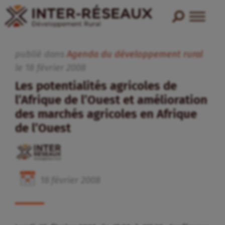
publié dans
Agenda du développement rural
le
18
février
2008
Les potentialités agricoles de
l’Afrique de l’Ouest et amélioration
des marchés agricoles en Afrique
de l’Ouest
18
février
2008