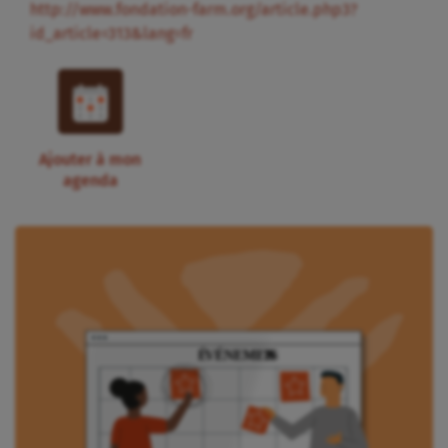
http://www.fondation-farm.org/article.php3?
id_article=313&lang=fr
Ajouter à mon
agenda