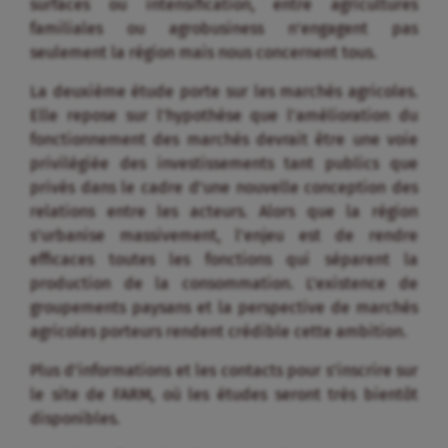
surfaces ou intensification, entre agricultures
familiales ou agrobusiness n’engagent pas
seulement la région mais nous concernent tous.
La deuxième étude porte sur les marchés agricoles.
Elle repose sur l’hypothèse que l’amélioration du
fonctionnement des marchés devrait être une voie
privilégiée des investissements tant publics que
privés dans le cadre d’une nouvelle conception des
relations entre les acteurs. Alors que la région
s’urbanise massivement, l’enjeu est de rendre
efficaces toutes les fonctions qui séparent la
production de la consommation. L’existence de
groupements paysans et la perspective de marchés
agricoles porteurs rendent crédible cette ambition.
Plus d’informations et les contacts pour s’inscrire sur
le site de FARM, où les études seront très bientôt
disponibles.