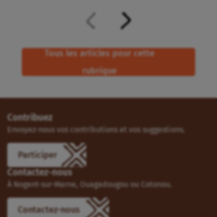
Tous les articles pour cette
rubrique
Contribuez
Envoyez-nous vos contributions et vos suggestions.
Participer
Contactez-nous
À Nogent-sur-Marne, Ouagadougou ou Cotonou.
Contactez-nous