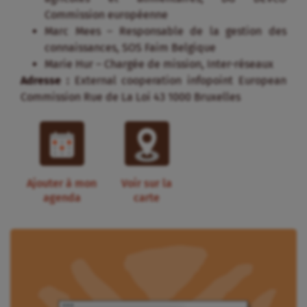
Commission européenne
Marc Mees – Responsable de la gestion des
connaissances, SOS Faim Belgique
Marie Hur – Chargée de mission, Inter-réseaux
Adresse :
External cooperation infopoint European
Commission Rue de La Loi 43 1000 Bruxelles
Ajouter à mon
Voir sur la
agenda
carte