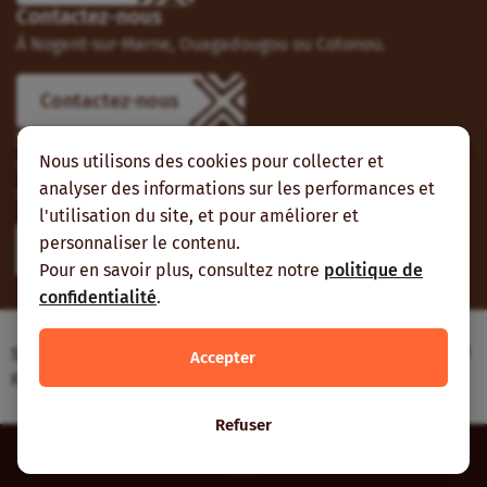
Contactez-nous
À Nogent-sur-Marne, Ouagadougou ou Cotonou.
Contactez-nous
Suivez-nous
Nous utilisons des cookies pour collecter et
Vous pouvez aussi vous abonner à nos flux RSS et nous
analyser des informations sur les performances et
suivre sur les réseaux sociaux.
l'utilisation du site, et pour améliorer et
personnaliser le contenu.
Pour en savoir plus, consultez notre
politique de
confidentialité
.
Site web réalisé avec le soutien de l’Agence
Accepter
Française de Développement
Refuser
Inter-réseaux | Tous droits réservés |
Mentions légales
|
Plan du
site