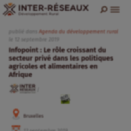
publié dans
Agenda du développement rural
le
12
septembre
2019
Infopoint : Le rôle croissant du
secteur privé dans les politiques
agricoles et alimentaires en
Afrique
/
Bruxelles
12
septembre
2019