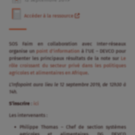
Accéder à la ressource
SOS Faim en collaboration avec Inter-réseaux
organise un
point d’information
à l’UE – DEVCO pour
présenter les principaux résultats de la note sur
Le
rôle croissant du secteur privé dans les politiques
agricoles et alimentaires en Afrique
.
L’Infopoint aura lieu le 12 septembre 2019, de 12h30 à
14h.
S’inscrire
:
ici
Les intervenants :
Philippe Thomas – Chef de section systèmes
agricoles et alimentaires, DG DEVCO