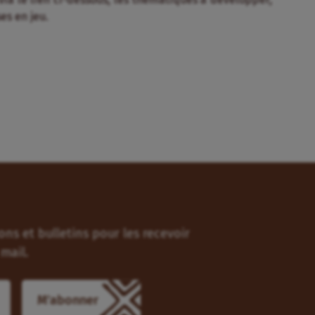
es en jeu.
ns et bulletins pour les recevoir
mail.
M'abonner