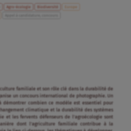
e
Agro-écologie
Biodiversité
Europe
Appel à candidature, concours
culture familiale et son rôle clé dans la durabilité de
ganise un concours international de photographie. Un
à démontrer combien ce modèle est essentiel pour
 changement climatique et la durabilité des systèmes
e et les fervents défenseurs de l’agroécologie sont
anière dont l’agriculture familiale contribue à la
via le lien ci-dessous, les thématiques à développer,