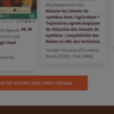
développement rural
Réduire les intrants de
synthèse dans l’agriculture ?
Trajectoires agroécologiques
EN, FR
de réduction des intrants de
ans
Agenda
synthèse : compétitivité des
ement rural
filières et rôle des territoires
Agri-Food
Société Française d'Economie
Rurale (SFER)
,
Cirad
,
INRAE
ioversity
us les articles pour cette rubrique