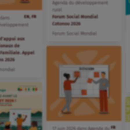
Agenda du développement
rural
EN, FR
Forum Social Mondial
dans
Cotonou 2026
éveloppement
Forum Social Mondial
d’appui aux
ionaux de
 Familiale. Appel
ns 2026
mondial
FR
17
juin
2026
dans
Agenda du