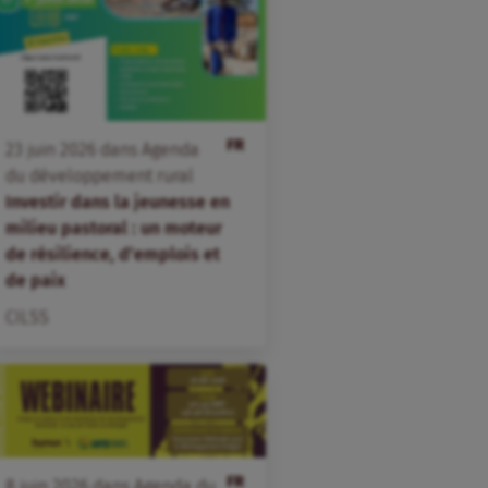
FR
23
juin
2026
dans
Agenda
du développement rural
Investir dans la jeunesse en
milieu pastoral : un moteur
de résilience, d’emplois et
de paix
CILSS
FR
8
juin
2026
dans
Agenda du