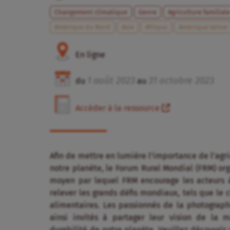
Changement climatique
Genre
Agriculture familial
Amérique du Nord
Asie
Afrique
Amérique latine
En ligne
1
août
2023
31
octobre
2023
du
au
Accéder à la ressource
Afin de mettre en lumière l’importance de l’agri
notre planète, le Forum Rural Mondial (FRM) or
moyen par lequel FRM encourage les acteurs 
relever les grands défis mondiaux, tels que le
alimentaires. Les passionnés de la photographi
ainsi invités à partager leur vision de la m
durabilité de notre planète. Veuillez découvrir 