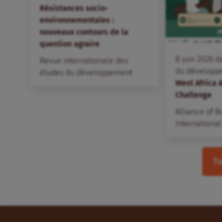
Résistances socio-
environnementales :
nouveaux contours de la
question agraire
8
juin
2026
d
Revue internationale des
du développ
études du développement
West Africa 
Challenge
Alliance of B
International
To