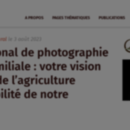
A PROPOS
PAGES THÉMATIQUES
PUBLICATIONS
ral
le
3
août
2023
onal de photographie
iliale : votre vision
e l’agriculture
ilité de notre