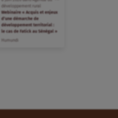
développement rural
Webinaire « Acquis et enjeux
d’une démarche de
développement territorial :
le cas de Fatick au Sénégal »
Humundi