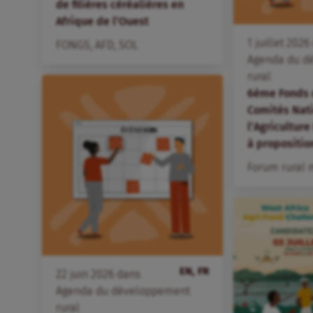
de filières céréalières en
Afrique de l’Ouest
1
juillet
2026
FONGS
,
AFD
,
SOL
Agenda du d
rural
6ème Fonds 
Comités Nat
l’Agriculture
à propositio
Forum rural 
EN, FR
22
juin
2026
dans
Agenda du développement
rural