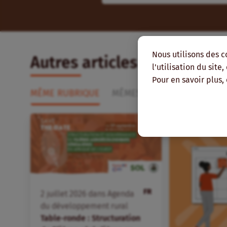
Nous utilisons des c
Autres articles qui pourra
l'utilisation du site
Pour en savoir plus,
MÊME RUBRIQUE
MÊMES THÉMATIQUES
MÊ
FR
2
juillet
2026
dans
Agenda
du développement rural
Table-ronde : Structuration