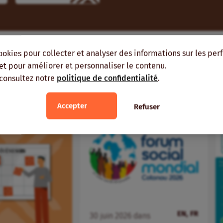
ookies pour collecter et analyser des informations sur les pe
ient vous intéresser
, et pour améliorer et personnaliser le contenu.
 consultez notre
politique de confidentialité
.
MES RÉGIONS
MÊME AUTEUR
Accepter
Refuser
EN, FR
30
juin
2026
dans