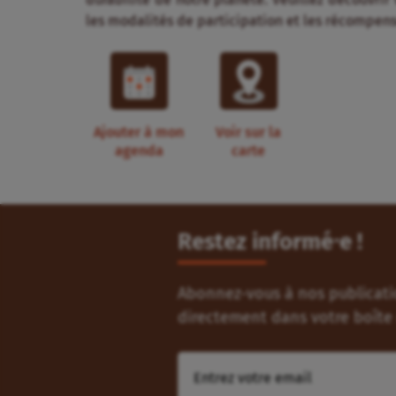
les modalités de participation et les récompens
Ajouter à mon
Voir sur la
agenda
carte
Restez informé⸱e !
Abonnez-vous à nos publicatio
directement dans votre boîte 