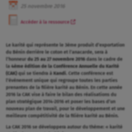
25
novembre
2016
Accéder à la ressource
Le karité qui représente le 3ème produit d’exportation
du Bénin derrière le coton et l’anacarde, sera à
l’honneur
du 25 au 27 novembre 2016
dans le cadre de
la
4ème édition de la Conférence Annuelle du Karité
(CAK)
qui se tiendra à
Kandi
. Cette conférence est
l’événement unique qui regroupe toutes les parties
prenantes de la filière karité au Bénin. En cette année
2016 la CAK vise à faire le bilan des réalisations du
plan stratégique 2014-2016 et poser les bases d’un
nouveau plan de travail, pour le développement et une
meilleure compétitivité de la filière karité au Bénin.
La CAK 2016 se développera autour du thème: « karité