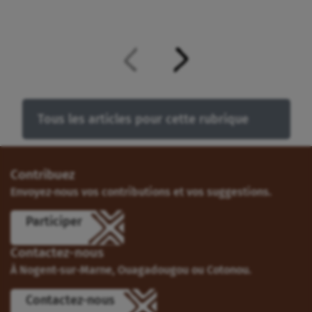
Tous les articles pour cette rubrique
Contribuez
Envoyez-nous vos contributions et vos suggestions.
Participer
Contactez-nous
À Nogent-sur-Marne, Ouagadougou ou Cotonou.
Contactez-nous