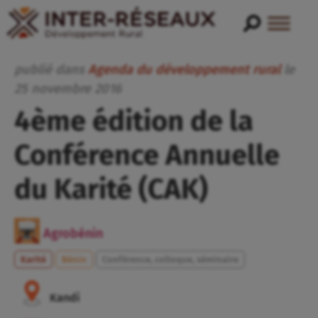
publié dans
Agenda du développement rural
le
25
novembre
2016
4ème édition de la
Conférence Annuelle
du Karité (CAK)
Agrobénin
Karité
Bénin
Conférence, colloque, séminaire
Kandi