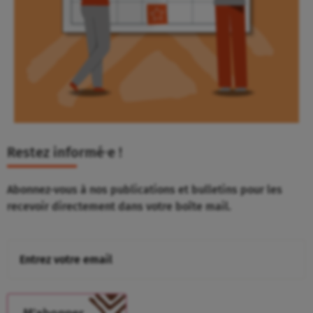
Restez informé⸱e !
Abonnez-vous à nos publications et bulletins pour les
recevoir directement dans votre boîte mail.