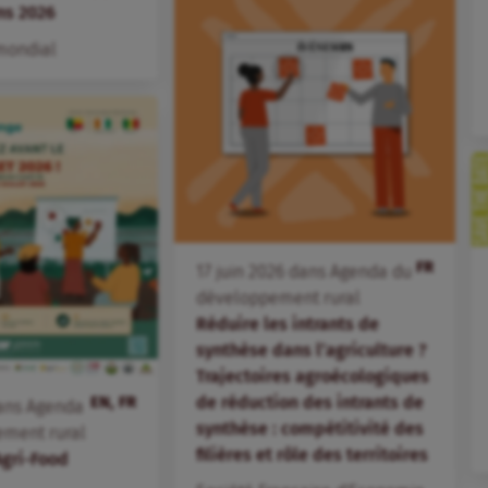
ns 2026
mondial
FR
17
juin
2026
dans
Agenda du
développement rural
Réduire les intrants de
synthèse dans l’agriculture ?
Trajectoires agroécologiques
EN, FR
de réduction des intrants de
ans
Agenda
synthèse : compétitivité des
ement rural
filières et rôle des territoires
Agri-Food