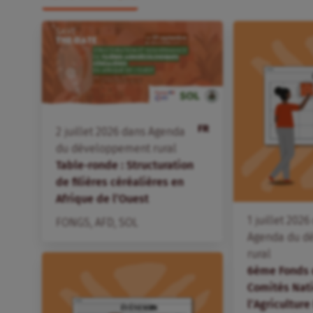
FR
2
juillet
2026
dans
Agenda
du développement rural
Table-ronde : Structuration
de filières céréalières en
Afrique de l’Ouest
1
juillet
2026
FONGS
,
AFD
,
SOL
Agenda du d
rural
6ème Fonds 
Comités Nat
l’Agriculture