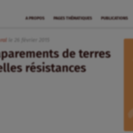
A PROPOS
PAGES THÉMATIQUES
PUBLICATIONS
ral
le
26
février
2015
caparements de terres
lles résistances