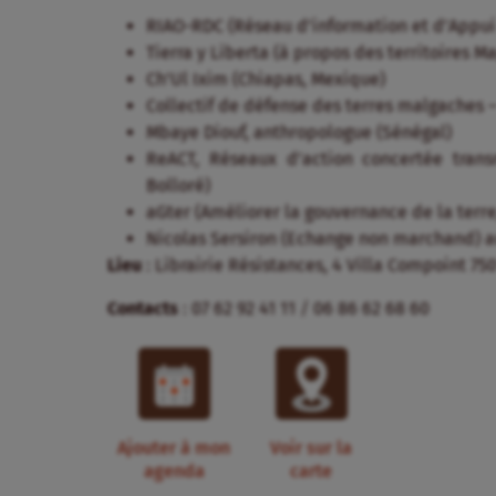
RIAO-RDC (Réseau d’information et d’Appui
Tierra y Liberta (à propos des territoires M
Ch’Ul Ixim (Chiapas, Mexique)
Collectif de défense des terres malgaches 
Mbaye Diouf, anthropologue (Sénégal)
ReACT, Réseaux d’action concertée trans
Bolloré)
aGter (Améliorer la gouvernance de la terre
Nicolas Sersiron (Echange non marchand) au
Lieu
: Librairie Résistances, 4 Villa Compoint 75
Contacts
: 07 62 92 41 11 / 06 86 62 68 60
Ajouter à mon
Voir sur la
agenda
carte