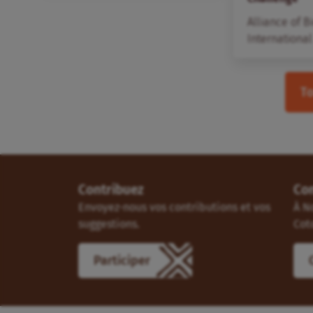
Alliance of B
International
To
Contribuez
Co
Envoyez-nous vos contributions et vos
À N
suggestions.
Cot
Participer