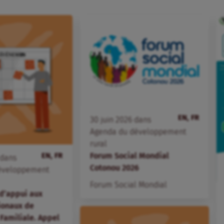
EN, FR
30
juin
2026
dans
Agenda du développement
rural
EN, FR
Forum Social Mondial
dans
Cotonou 2026
éveloppement
Forum Social Mondial
d’appui aux
ionaux de
 Familiale. Appel