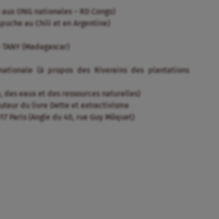
 aux ONG nationales – RD Congo)
apuche au Chili et en Argentine)
– TANY (Madagascar)
nationale (à propos des Riverains des plantations
, des eaux et des ressources naturelles)
teur du livre Dette et extractivisme
017 Paris (Angle du 40, rue Guy Môquet)