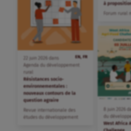
à propositio
Forum rural 
EN, FR
22
juin
2026
dans
Agenda du développement
rural
Résistances socio-
environnementales :
nouveaux contours de la
question agraire
8
juin
2026
d
Revue internationale des
du développ
études du développement
West Africa 
Challenge