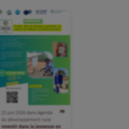
FR
23
juin
2026
dans
Agenda
du développement rural
Investir dans la jeunesse en