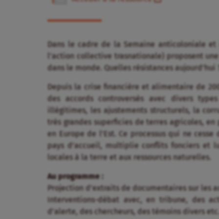
Dans le cadre de la Semaine anticoloniale et 
l’action collective trasnationale) proposent un
dans le monde. Quelles résistances aujourd’hui 
Depuis la crise financière et alimentaire de 20
des accords controversés avec divers types
illégitimes, les ajustements structurels, la co
très grandes superficies de terres agricoles, en
en Europe de l’Est. Ce processus qui ne cesse 
pays d’accueil, multiplie conflits fonciers et 
locales à la terre et aux ressources naturelles.
Au programme :
Projection d’extraits de documentaires sur les 
Interventions-débat avec, en tribune, des ac
d’alerte, des chercheurs, des témoins divers etc.