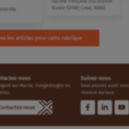
Société Française d'Economie
Rurale (SFER)
,
Cirad
,
INRAE
ioversity
us les articles pour cette rubrique
ntactez-nous
Suivez-nous
ogent-sur-Marne, Ouagadougou ou
Vous pouvez aussi vous 
onou.
réseaux sociaux.
Contactez-nous