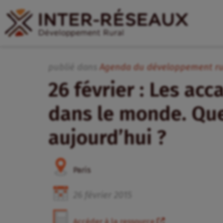
publié dans
Agenda du développement ru
26 février : Les ac
dans le monde. Que
aujourd’hui ?
Paris
26
février
2015
Accéder à la ressource