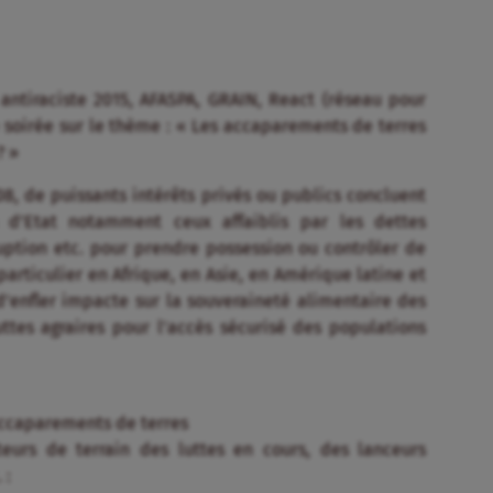
antiraciste 2015, AFASPA, GRAIN, React (réseau pour
e soirée sur le thème : « Les accaparements de terres
? »
08, de puissants intérêts privés ou publics concluent
 d’Etat notamment ceux affaiblis par les dettes
rruption etc. pour prendre possession ou contrôler de
 particulier en Afrique, en Asie, en Amérique latine et
d’enfler impacte sur la souveraineté alimentaire des
luttes agraires pour l’accès sécurisé des populations
accaparements de terres
teurs de terrain des luttes en cours, des lanceurs
 :