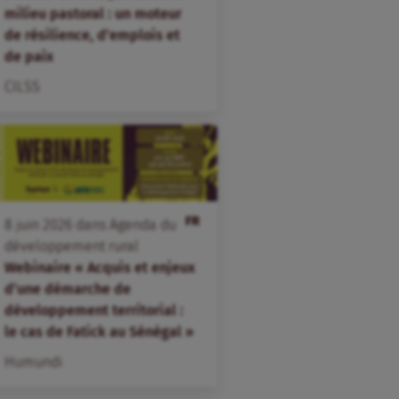
milieu pastoral : un moteur
de résilience, d’emplois et
de paix
CILSS
FR
8
juin
2026
dans
Agenda du
développement rural
Webinaire « Acquis et enjeux
d’une démarche de
développement territorial :
le cas de Fatick au Sénégal »
Humundi