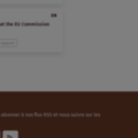
EN
that the EU Commission
 rapport
abonner à nos flux RSS et nous suivre sur les