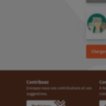
Charger
Contribuez
Co
Envoyez-nous vos contributions et vos
À N
suggestions.
Cot