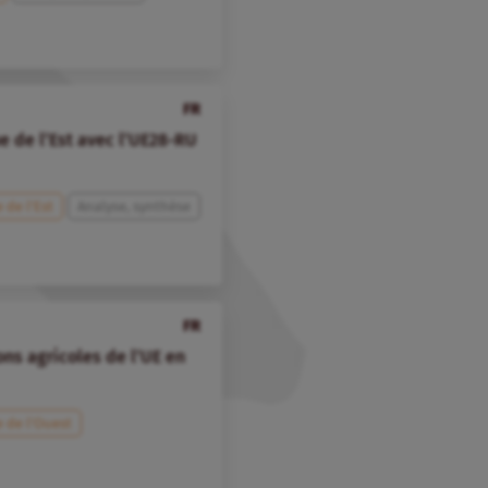
FR
e de l’Est avec l’UE28-RU
 de l’Est
Analyse, synthèse
FR
ons agricoles de l’UE en
e de l’Ouest