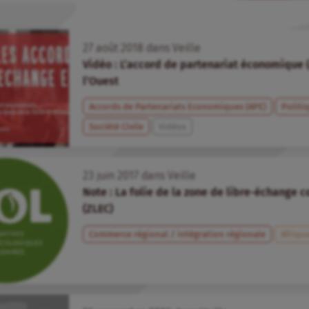
27
août
2018
dans
Veille
Vidéo : L’accord de partenariat économique (
l’Ouest
Accords de Partenariats Economiques (APE)
Politi
Société Civile
Vidéos
23
juin
2017
dans
Veille
Note : La folie de la zone de libre-échange c
(ZLEC)
Commerce régional / intégration régionale
Afriqu