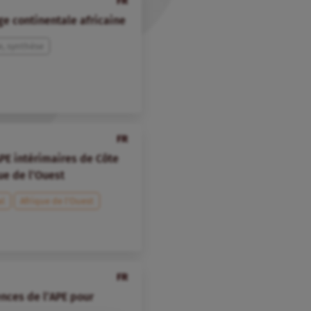
FR
ge continentale africaine
e, synthèse
FR
APE intérimaires de Côte
que de l’Ouest
al
Afrique de l’Ouest
FR
nces de l’APE pour