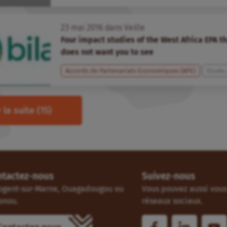
23
mai
2016
dans
Veille
Four impact studies of the West Africa EPA 
does not want you to see
Accords de Partenariats Economiques (APE)
Etude,
 la suite
(15)
ntactez-nous
Suivez-nous
ogent-sur-Marne, Ouagadougou ou
Vous pouvez aussi vous 
onou.
réseaux sociaux.