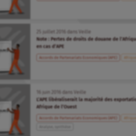
25
juillet
2016
dans
Veille
Note : Pertes de droits de douane de l’Afriqu
en cas d’APE
Accords de Partenariats Economiques (APE)
Afrique
16
juin
2016
dans
Veille
L’APE libéraliserait la majorité des exportati
Afrique de l’Ouest
Accords de Partenariats Economiques (APE)
Afriqu
Analyse, synthèse