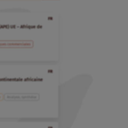
FR
APE) UE – Afrique de
ques commerciales
FR
ontinentale africaine
e
Analyse, synthèse