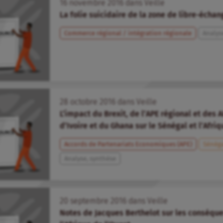
16
novembre
2016
dans
Veille
La folie suicidaire de la zone de libre-échan
Commerce régional / intégration régionale
Analys
28
octobre
2016
dans
Veille
L’impact du Brexit, de l’APE régional et des 
d’Ivoire et du Ghana sur le Sénégal et l’Afri
Accords de Partenariats Economiques (APE)
Sénég
Analyse, synthèse
20
septembre
2016
dans
Veille
Notes de Jacques Berthelot sur les conséque