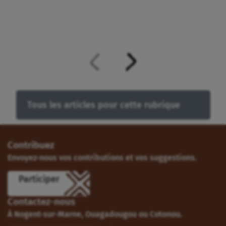
Tous les articles pour cette rubrique
Contribuez
Envoyez-nous vos contributions et vos suggestions.
Participer
Contactez-nous
À Nogent-sur-Marne, Ouagadougou ou Cotonou.