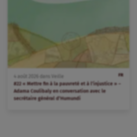
FR
4
août
2026
dans
Veille
#22 « Mettre fin à la pauvreté et à l’injustice » –
Adama Coulibaly en conversation avec le
secrétaire général d’Humundi