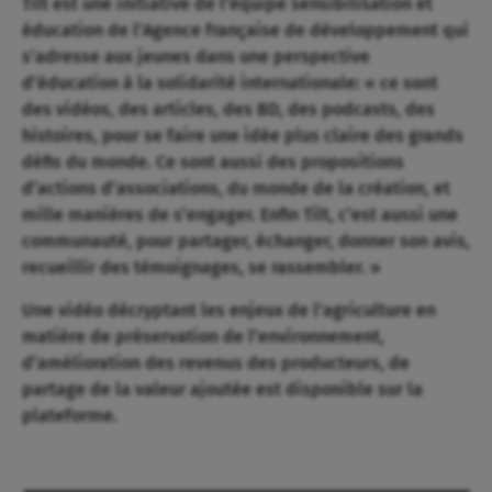
Tilt est une initiative de l’équipe sensibilisation et
éducation de l’Agence française de développement qui
s’adresse aux jeunes dans une perspective
d’éducation à la solidarité internationale: « ce sont
des vidéos, des articles, des BD, des podcasts, des
histoires, pour se faire une idée plus claire des grands
défis du monde. Ce sont aussi des propositions
d’actions d’associations, du monde de la création, et
mille manières de s’engager. Enfin Tilt, c’est aussi une
communauté, pour partager, échanger, donner son avis,
recueillir des témoignages, se rassembler. »
Une vidéo décryptant les enjeux de l’agriculture en
matière de préservation de l’environnement,
d’amélioration des revenus des producteurs, de
partage de la valeur ajoutée est disponible sur la
plateforme.