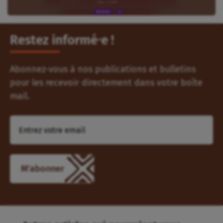
Restez informé⸱e !
Abonnez-vous à nos publications et bulletins
pour les recevoir directement dans votre boîte
mail.
M'abonner