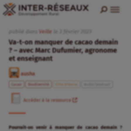
publié dans
Veille
le
3
février
2023
Va-t-on manquer de cacao demain
? – avec Marc Dufumier, agronome
et enseignant
ausha
Cacao
Biodiversité
Côte d’Ivoire
Audio/podcast
Accéder à la ressource
Pourrait-on venir à manquer de cacao demain ?