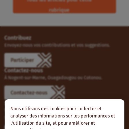
rubrique
Contribuez
Envoyez-nous vos contributions et vos suggestions.
Participer
Contactez-nous
À Nogent-sur-Marne, Ouagadougou ou Cotonou.
Contactez-nous
Suivez-nous
Nous utilisons des cookies pour collecter et
Vous pouvez aussi vous abonner à nos flux RSS et nous
analyser des informations sur les performances et
suivre sur les réseaux sociaux.
l'utilisation du site, et pour améliorer et