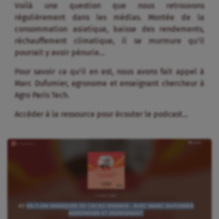
Voilà une question que nous retrouvons
régulièrement dans les médias. Montée de la
consommation asiatique, baisse des rendements,
réchauffement climatique, il se murmure qu’il
pourrait y avoir pénurie…
Pour savoir ce qu’il en est, nous avons fait appel à
Marc Dufumier, agronome et enseignant chercheur à
Agro Paris Tech.
Accéder à la ressource pour écouter le podcast…