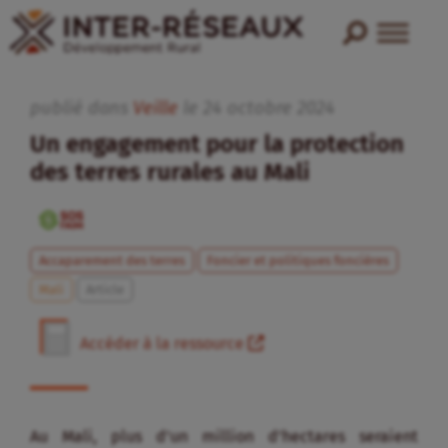
publié dans
Veille
le
24
octobre
2024
Un engagement pour la protection
des terres rurales au Mali
Accaparement des terres
Foncier et politiques foncières
Mali
Article
Accéder à la ressource
Au Mali, plus d’un million d’hectares seraient