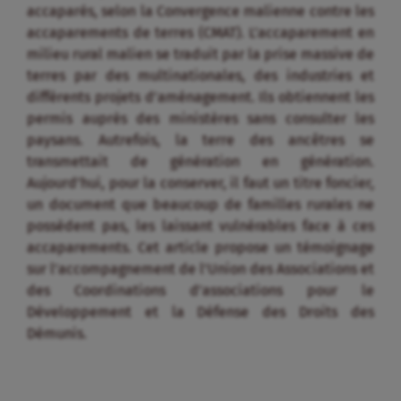
accaparés, selon la Convergence malienne contre les
accaparements de terres (CMAT). L’accaparement en
milieu rural malien se traduit par la prise massive de
terres par des multinationales, des industries et
différents projets d’aménagement. Ils obtiennent les
permis auprès des ministères sans consulter les
paysans. Autrefois, la terre des ancêtres se
transmettait de génération en génération.
Aujourd’hui, pour la conserver, il faut un titre foncier,
un document que beaucoup de familles rurales ne
possèdent pas, les laissant vulnérables face à ces
accaparements. Cet article propose un témoignage
sur l’accompagnement de l’Union des Associations et
des Coordinations d’associations pour le
Développement et la Défense des Droits des
Démunis.