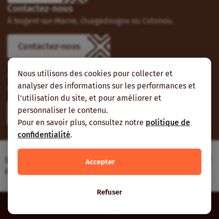
Contactez-nous
À Nogent-sur-Marne, Ouagadougou ou Cotonou.
Contactez-nous
Suivez-nous
Nous utilisons des cookies pour collecter et
Vous pouvez aussi vous abonner à nos flux RSS et nous
analyser des informations sur les performances et
suivre sur les réseaux sociaux.
l'utilisation du site, et pour améliorer et
personnaliser le contenu.
Pour en savoir plus, consultez notre
politique de
confidentialité
.
Site web réalisé avec le soutien de l’Agence
Accepter
Française de Développement
Refuser
Inter-réseaux | Tous droits réservés |
Mentions légales
|
Plan du
site