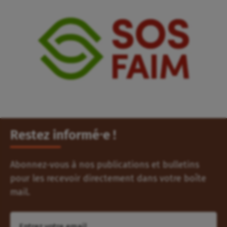
Restez informé⸱e !
Abonnez-vous à nos publications et bulletins
pour les recevoir directement dans votre boîte
mail.