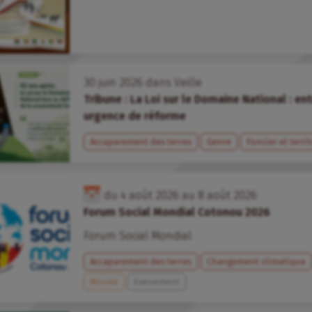
30
juin
2026
dans
Veille
Tribune : La Loi sur le Domaine National : en
urgence de réforme
Accaparement des terres
Genre
Foncier et terri
du
4
août
2026
au
8
août
2026
Forum Social Mondial Cotonou 2026
Forum Social Mondial
Accaparement des terres
Changement climatique
Monde
Evenement