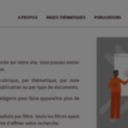
A PROPOS
PAGES THÉMATIQUES
PUBLICATIONS
cée sur notre site. Vous pouvez entrer
us.
 rubrique, par thématique, par zone
publication ou par type de documents.
tégorie pour faire apparaître plus de
tats par filtre. Seuls les filtres ayant
re d’affiner votre recherche.