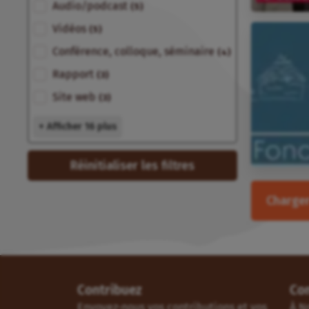
Audio/podcast
(5)
Vidéos
(5)
Conférence, colloque, séminaire
(4)
Rapport
(3)
Site web
(3)
+ Afficher 16 plus
Réinitialiser les filtres
Charger
Contribuez
Co
Envoyez-nous vos contributions et vos
À N