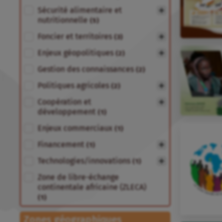
Sécurité alimentaire et
nutritionnelle
(5)
Foncier et territoires
(3)
Enjeux géopolitiques
(2)
Gestion des connaissances
(2)
Politiques agricoles
(2)
Coopération et
développement
(1)
Enjeux commerciaux
(1)
Financement
(1)
Technologies/innovations
(1)
Zone de libre-échange
continentale africaine (ZLECA)
(1)
Zones géographiques