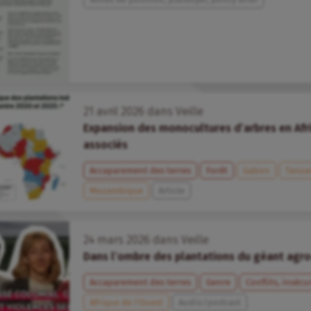
21
avril
2026
dans
Veille
Expansion des monocultures d’arbres en Afr
associés
Accaparement des terres
Forêt
Gabon
Tanza
Mozambique
Article
24
mars
2026
dans
Veille
Dans l’ombre des plantations du géant agro-
Accaparement des terres
Genre
Conflits, insécu
Afrique de l’Ouest
Audio/podcast