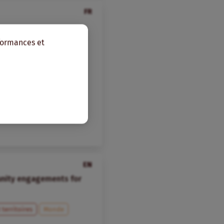
FR
rformances et
es
France
EN
unity engagements for
 territoires
Monde