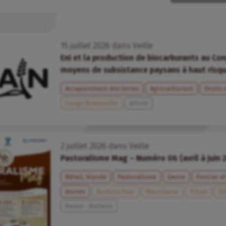
15
juillet
2026
dans
Veille
Eni et la production de biocarburants au Cong
moyens de subsistance paysans à haut risq
Accaparement des terres
Agrocarburant
Droits
Congo Brazzaville
Article
2
juillet
2026
dans
Veille
Pastoralisme Mag – Numéro 06 (avril à juin 
Bétail, Viande
Pastoralisme
Genre
Foncier et
Jeunes
Burkina Faso
Mauritanie
Tchad
Sé
Revue - Bulletin