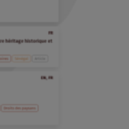
FR
tre héritage historique et
toires
Sénégal
Article
EN, FR
Droits des paysans