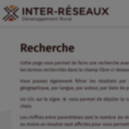
Recherche
Cette page vous permet de faire une recherche avan
les termes recherchés dans le champ libre ci-desso
Vous pouvez également filtrer les résultats par
géographique, par langue, par auteur, par date de 
Un clic sur le signe
vous permet de déplier la ca
choix.
Les chiffres entre parenthèses sont le nombre de résul
au moins un résultat sont affichés pour vous permett