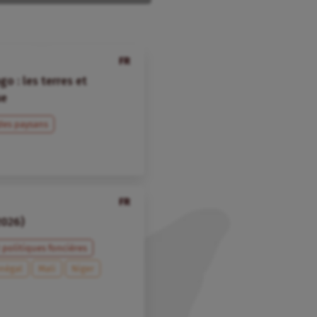
FR
o : les terres et
ue
 des paysans
FR
2026)
 politiques foncières
négal
Mali
Niger