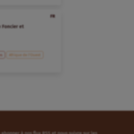
FR
 Foncier et
es
Afrique de l’Ouest
abonner à nos flux RSS et nous suivre sur les