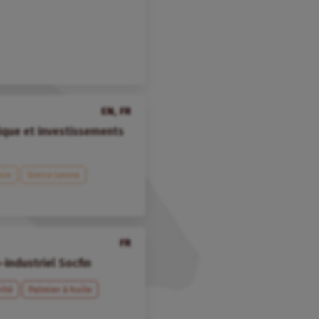
EN, FR
ique et investissements
nie
Sierra Leone
FR
industriel Socfin
rité
Palmier à huile