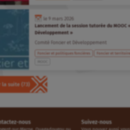
le
9
mars
2026
Lancement de la session tutorée du MOOC «
Développement »
Comité Foncier et Développement
Foncier et politiques foncières
Foncier et territoir
MOOC
 la suite
(73)
ntactez-nous
Suivez-nous
ogent-sur-Marne, Ouagadougou ou
Vous pouvez aussi vous 