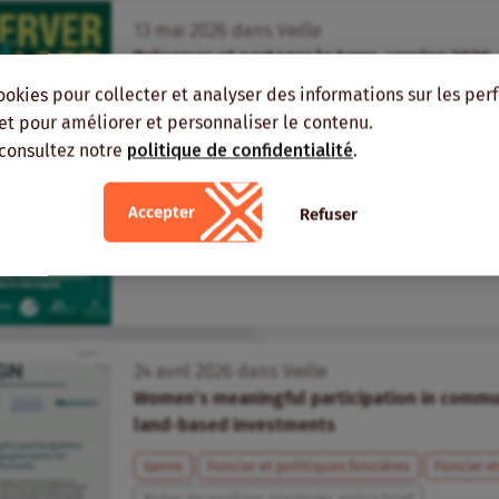
13
mai
2026
dans
Veille
Préserver et partager la terre, version 2026
ookies pour collecter et analyser des informations sur les pe
Foncier et politiques foncières
Foncier et territoir
, et pour améliorer et personnaliser le contenu.
Etude, rapport
 consultez notre
politique de confidentialité
.
Accepter
Refuser
24
avril
2026
dans
Veille
Women’s meaningful participation in comm
land-based investments
Genre
Foncier et politiques foncières
Foncier et
Notes de position, plaidoyer, policy brief