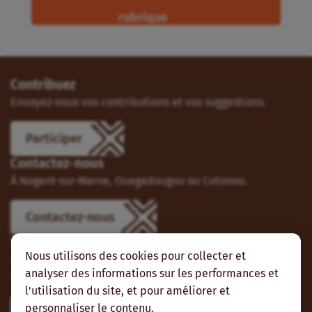
rubrique
Contribuez
Envoyez-nous vos contributions et vos suggestions.
Participer
Contactez-nous
À Nogent-sur-Marne, Ouagadougou ou Cotonou.
Contactez-nous
Suivez-nous
Nous utilisons des cookies pour collecter et
Vous pouvez aussi vous abonner à nos flux RSS et nous
analyser des informations sur les performances et
suivre sur les réseaux sociaux.
l'utilisation du site, et pour améliorer et
personnaliser le contenu.