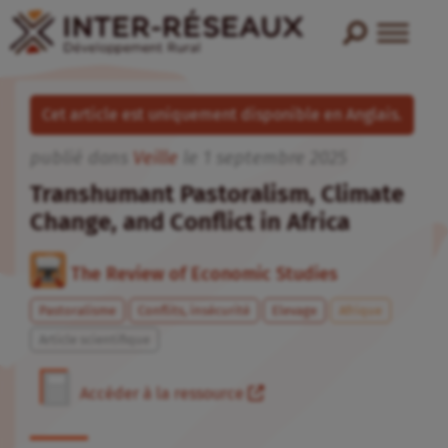
Cet article est uniquement disponible en Anglais.
publié dans
Veille
le
1
septembre
2025
Transhumant Pastoralism, Climate
Change, and Conflict in Africa
The Review of Economic Studies
Pastoralisme
Conflits, insécurité
Elevage
Afrique
Article scientifique
Accéder à la ressource