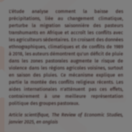
L’étude analyse comment la baisse des
précipitations, liée au changement climatique,
perturbe la migration saisonnière des pasteurs
transhumants en Afrique et accroît les conflits avec
les agriculteurs sédentaires. En croisant des données
ethnographiques, climatiques et de conflits de 1989
à 2018, les auteurs démontrent qu’un déficit de pluie
dans les zones pastorales augmente le risque de
violence dans les régions agricoles voisines, surtout
en saison des pluies. Ce mécanisme explique en
partie la montée des conflits religieux récents. Les
aides internationales n’atténuent pas ces effets,
contrairement à une meilleure représentation
politique des groupes pastoraux.
Article scientifique, The Review of Economic Studies,
janvier 2025, en anglais