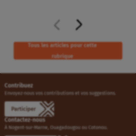
Tous les articles pour cette
rubrique
Contribuez
Envoyez-nous vos contributions et vos suggestions.
Participer
Contactez-nous
À Nogent-sur-Marne, Ouagadougou ou Cotonou.