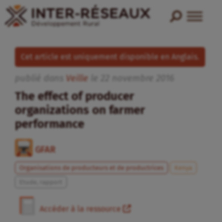
Cet article est uniquement disponible en Anglais.
publié dans
Veille
le
22
novembre
2016
The effect of producer
organizations on farmer
performance
GFAR
Organisations de producteurs et de productrices
Kenya
Etude, rapport
Accéder à la ressource