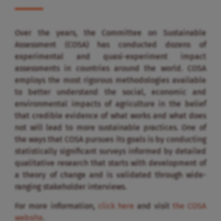
Over the years, the Committee on Sustainable
Assessment (COSA) has conducted dozens of
experimental and quasi-experiment impact
assessments in countries around the world. COSA
employs the most rigorous methodologies available
to better understand the social, economic and
environmental impacts of agriculture in the belief
that credible evidence of what works and what does
not will lead to more sustainable practices. One of
the ways that COSA pursues its goals is by conducting
statistically significant surveys informed by detailed
qualitative research that starts with development of
a theory of change and is validated through wide-
ranging stakeholder interviews.
For more information,
click here
and visit
the COSA
website
.