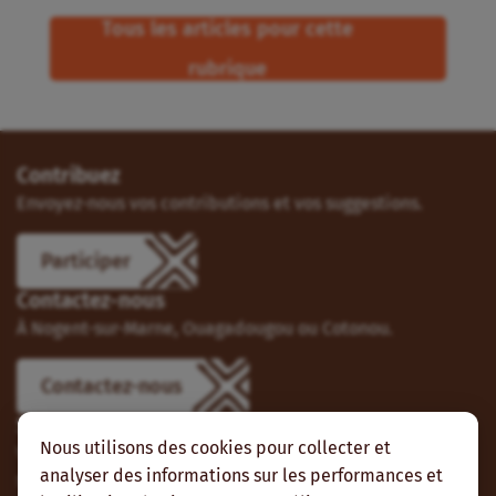
Tous les articles pour cette
rubrique
Contribuez
Envoyez-nous vos contributions et vos suggestions.
Participer
Contactez-nous
À Nogent-sur-Marne, Ouagadougou ou Cotonou.
Contactez-nous
Suivez-nous
Nous utilisons des cookies pour collecter et
Vous pouvez aussi vous abonner à nos flux RSS et nous
analyser des informations sur les performances et
suivre sur les réseaux sociaux.