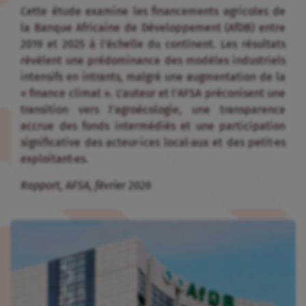
Cette étude examine les financements agricoles de
la Banque Africaine de Développement (AfDB) entre
2019 et 2025 à l’échelle du continent
.
Les résultats
révèlent une prédominance des modèles industriels
intensifs en intrants, malgré une augmentation de la
« finance climat »
.
L’auteur et l’AFSA préconisent une
transition vers l’agroécologie, une transparence
accrue des fonds intermédiés et une participation
significative des acteur·ices local·aux et des petit·es
exploitant·es.
Rapport, AFSA, février 2026