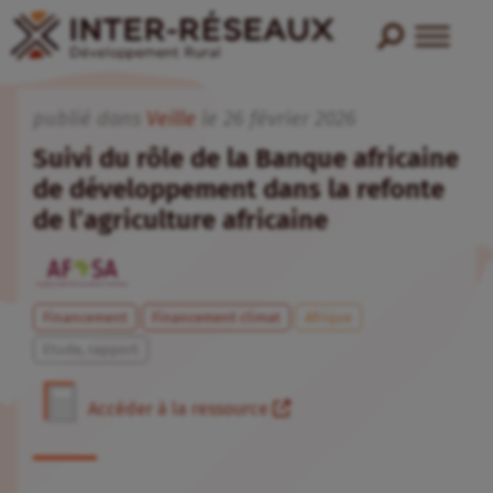
publié dans
Veille
le
26
février
2026
Suivi du rôle de la Banque africaine
de développement dans la refonte
de l’agriculture africaine
Financement
Financement climat
Afrique
Etude, rapport
Accéder à la ressource