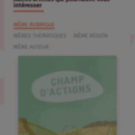
intéresser
MÊME RUBRIQUE
MÊMES THÉMATIQUES
MÊME RÉGION
MÊME AUTEUR