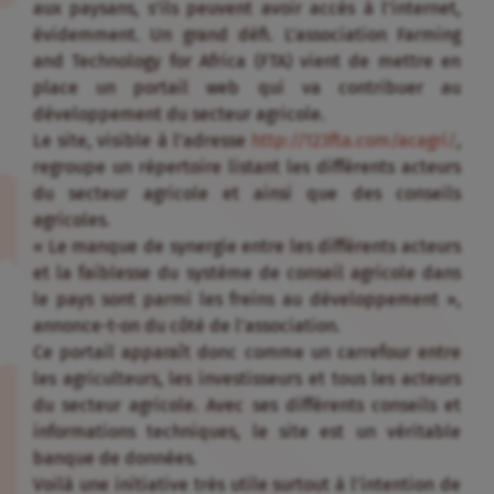
aux paysans, s’ils peuvent avoir accès à l’internet,
évidemment. Un grand défi. L’association Farming
and Technology for Africa (FTA) vient de mettre en
place un portail web qui va contribuer au
développement du secteur agricole.
Le site, visible à l’adresse
http://123fta.com/acagri/
,
regroupe un répertoire listant les différents acteurs
du secteur agricole et ainsi que des conseils
agricoles.
« Le manque de synergie entre les différents acteurs
et la faiblesse du système de conseil agricole dans
le pays sont parmi les freins au développement »,
annonce-t-on du côté de l’association.
Ce portail apparaît donc comme un carrefour entre
les agriculteurs, les investisseurs et tous les acteurs
du secteur agricole. Avec ses différents conseils et
informations techniques, le site est un véritable
banque de données.
Voilà une initiative très utile surtout à l’intention de