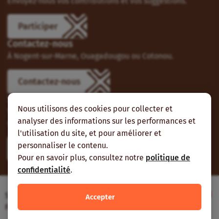
Envoyez-nous vos contributions et vos suggestions.
Participer
Contactez-nous
À Nogent-sur-Marne, Ouagadougou ou Cotonou.
Contactez-nous
Suivez-nous
Nous utilisons des cookies pour collecter et
Vous pouvez aussi vous abonner à nos flux RSS et nous
analyser des informations sur les performances et
suivre sur les réseaux sociaux.
l'utilisation du site, et pour améliorer et
personnaliser le contenu.
Pour en savoir plus, consultez notre
politique de
confidentialité
.
Site web réalisé avec le soutien de l’Agence
Accepter
Française de Développement