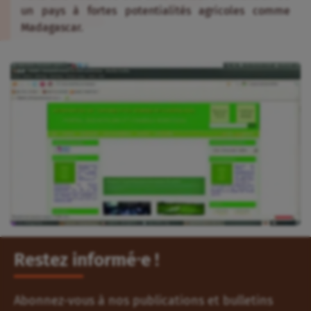
un pays à fortes potentialités agricoles comme
Madagascar.
Restez informé⸱e !
Abonnez-vous à nos publications et bulletins