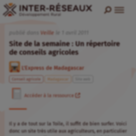
publié dans
Veille
le
1
avril
2011
Site de la semaine : Un répertoire
de conseils agricoles
L'Express de Madagascar
Conseil agricole
Madagascar
Site web
Accéder à la ressource
Il y a de tout sur la Toile, il suffit de bien surfer. Voici
donc un site très utile aux agriculteurs, en particulier