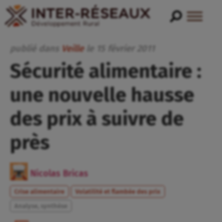
publié dans
Veille
le
15
février
2011
Sécurité alimentaire :
une nouvelle hausse
des prix à suivre de
près
Nicolas Bricas
Crise alimentaire
Volatilité et flambée des prix
Analyse, synthèse