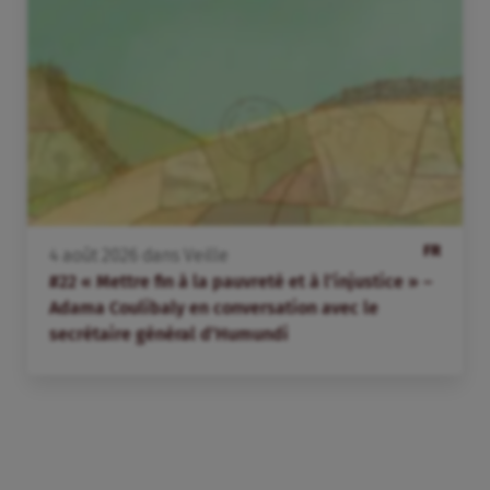
FR
4
août
2026
dans
Veille
#22 « Mettre fin à la pauvreté et à l’injustice » –
Adama Coulibaly en conversation avec le
secrétaire général d’Humundi