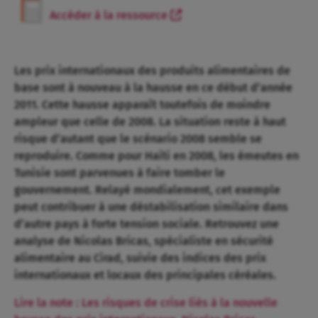
Accéder à la ressource
Les prix internationaux des produits alimentaires de
base sont à nouveau à la hausse en ce début d’année
2011. Cette hausse apparaît toutefois de moindre
ampleur que celle de 2008. La situation reste à haut
risque d’autant que le scénario 2008 semble se
reproduire. Comme pour Haïti en 2008, les émeutes en
Tunisie sont parvenues à faire tomber le
gouvernement. Relayé mondialement, cet exemple
peut contribuer à une déstabilisation similaire dans
d’autre pays à forte tension sociale. Retrouvez une
analyse de Nicolas Bricas, spécialiste en sécurité
alimentaire au Cirad, suivie des indices des prix
internationaux et locaux des principales céréales.
Lire la note : Les risques de crise liés à la nouvelle