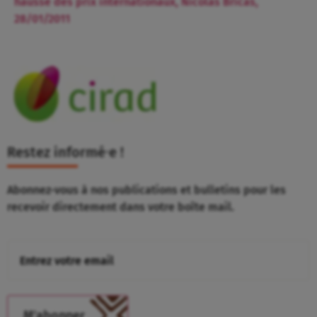
hausse des prix internationaux, Nicolas Bricas,
28/01/2011
Restez informé⸱e !
Abonnez-vous à nos publications et bulletins pour les
recevoir directement dans votre boîte mail.