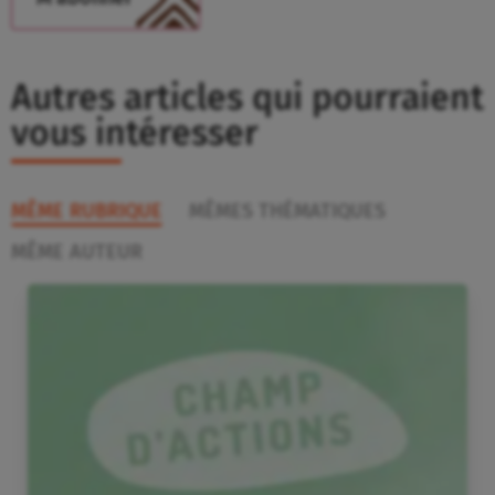
Autres articles qui pourraient
vous intéresser
MÊME RUBRIQUE
MÊMES THÉMATIQUES
MÊME AUTEUR