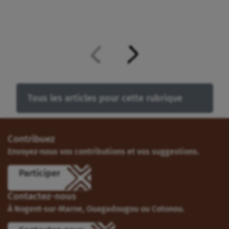
Tous les articles pour cette rubrique
Contribuez
Envoyez-nous vos contributions et vos suggestions.
Participer
Contactez-nous
À Nogent-sur-Marne, Ouagadougou ou Cotonou.