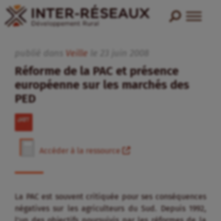
publié dans
Veille
le
23
juin
2008
Réforme de la PAC et présence
européenne sur les marchés des
PED
Accéder à la ressource
La PAC est souvent critiquée pour ses conséquences
négatives sur les agriculteurs du Sud. Depuis 1992,
l’un des objectifs poursuivis par les réformes de la