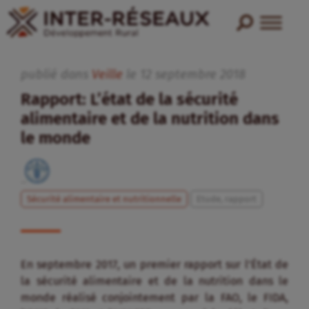
publié dans
Veille
le
12
septembre
2018
Rapport: L’état de la sécurité
alimentaire et de la nutrition dans
le monde
Sécurité alimentaire et nutritionnelle
Etude, rapport
En septembre 2017, un premier rapport sur l’État de
la sécurité alimentaire et de la nutrition dans le
monde réalisé conjointement par la FAO, le FIDA,