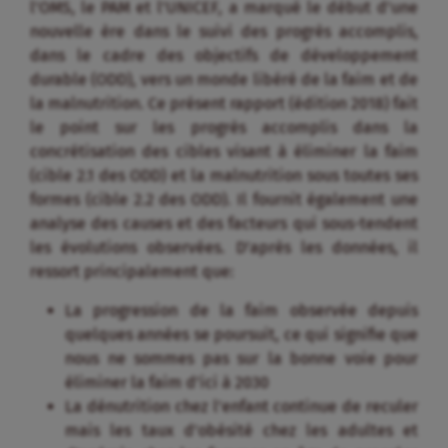
l’OMS, le PAM et l’UNICEF, a marqué le début d’une
nouvelle ère dans le suivi des progrès accomplis,
dans le cadre des objectifs de développement
durable (ODD), vers un monde libéré de la faim et de
la malnutrition. Ce présent rapport (édition 2018) fait
le point sur les progrès accomplis dans la
concrétisation des cibles visant à éliminer la faim
(cible 2.1 des ODD) et la malnutrition sous toutes ses
formes (cible 2.2 des ODD). Il fournit également une
analyse des causes et des facteurs qui sous-tendent
les évolutions observées. D’après les données, il
ressort principalement que:
La progression de la faim observée depuis
quelques années se poursuit, ce qui signifie que
nous ne sommes pas sur la bonne voie pour
éliminer la faim d’ici à 2030
La dénutrition chez l’enfant continue de reculer
mais les taux d’obésité chez les adultes et