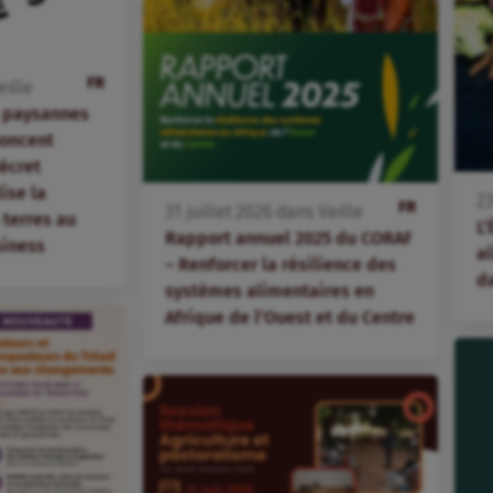
FR
eille
s paysannes
oncent
écret
lise la
2
FR
31
juillet
2026
dans
Veille
terres au
L’
Rapport annuel 2025 du CORAF
siness
al
– Renforcer la résilience des
d
systèmes alimentaires en
Afrique de l’Ouest et du Centre