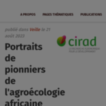
A PROPOS
PAGES THÉMATIQUES
PUBLICATIONS
publié dans
Veille
le
21
août
2023
Portraits
de
pionniers
de
l'agroécologie
africaine