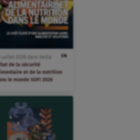
EN
3
juillet
2026
dans
Veille
État de la sécurité
imentaire et de la nutrition
ans le monde SOFI 2026