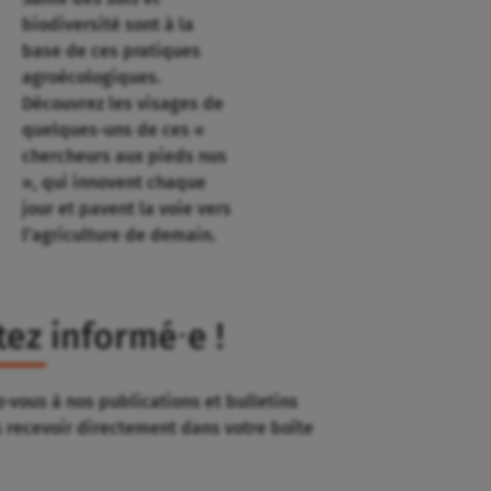
biodiversité sont à la
base de ces pratiques
agroécologiques.
Découvrez les visages de
quelques-uns de ces «
chercheurs aux pieds nus
», qui innovent chaque
jour et pavent la voie vers
l’agriculture de demain.
tez informé⸱e !
-vous à nos publications et bulletins
s recevoir directement dans votre boîte