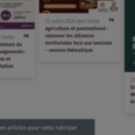
FR
22
juillet
2026
dans
Veille
Agriculture et pastoralisme :
repenser les alliances
FR
s
Veille
territoriales face aux tensions
asteurs du
– session thématique
angements :
ns et
tation
2
E
W
bi
les articles pour cette rubrique