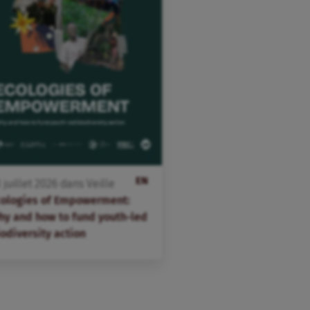
EN
3
juillet
2026
dans
Veille
cologies of Empowerment:
hy and how to fund youth-led
odiversity action