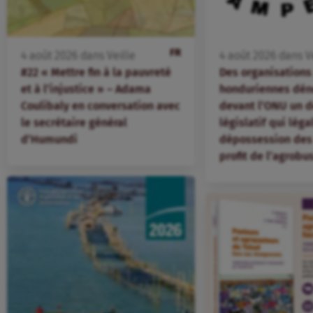
FR
4
août
2026
dans
Veille
4
août
2026
dans
V
#22 « Mettre fin à la pauvreté
Des organisation
et à l’injustice » – Adama
honduriennes dén
Coulibaly en conversation avec
devant l’ONU un d
le secrétaire général
législatif qui léga
d’Humundi
dépossession des 
profit de l’agrobu