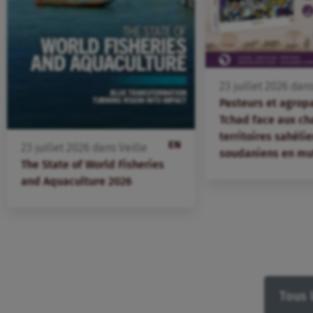
23
juillet
2026
dan
Pasteurs et agrop
Tchad face aux ch
territoires sahélie
EN
23
juillet
2026
dans
Veille
soudaniens en mu
The State of World Fisheries
and Aquaculture 2026
Tous 