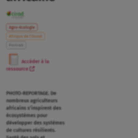
Agro-écologie
Afrique de l’Ouest
Portrait
Accéder à la
ressource
PHOTO-REPORTAGE. De
nombreux agriculteurs
africains s’inspirent des
écosystèmes pour
développer des systèmes
de cultures résilients.
Santé des sols et