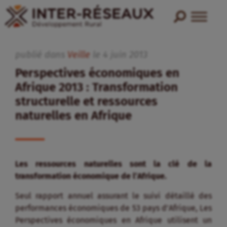
publié dans
Veille
le
4
juin
2013
Perspectives économiques en
Afrique 2013 : Transformation
structurelle et ressources
naturelles en Afrique
Les ressources naturelles sont la clé de la
transformation économique de l’Afrique.
Seul rapport annuel assurant le suivi détaillé des
performances économiques de 53 pays d’Afrique, Les
Perspectives économiques en Afrique utilisent un