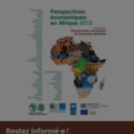
Restez informé⸱e !