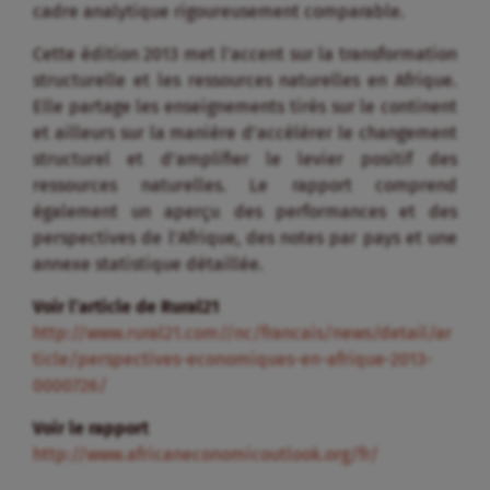
cadre analytique rigoureusement comparable.
Cette édition 2013 met l’accent sur la transformation
structurelle et les ressources naturelles en Afrique.
Elle partage les enseignements tirés sur le continent
et ailleurs sur la manière d’accélérer le changement
structurel et d’amplifier le levier positif des
ressources naturelles. Le rapport comprend
également un aperçu des performances et des
perspectives de l’Afrique, des notes par pays et une
annexe statistique détaillée.
Voir l’article de Rural21
http://www.rural21.com//nc/francais/news/detail/ar
ticle/perspectives-economiques-en-afrique-2013-
0000726/
Voir le rapport
http://www.africaneconomicoutlook.org/fr/