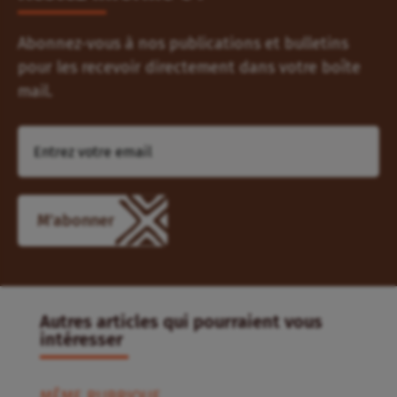
Abonnez-vous à nos publications et bulletins
pour les recevoir directement dans votre boîte
mail.
M'abonner
Autres articles qui pourraient vous
intéresser