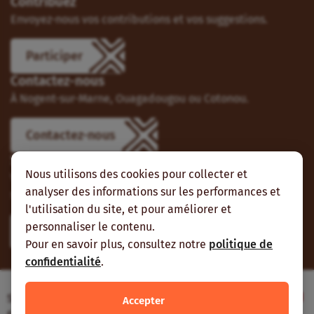
Contribuez
Envoyez-nous vos contributions et vos suggestions.
Participer
Contactez-nous
À Nogent-sur-Marne, Ouagadougou ou Cotonou.
Contactez-nous
Suivez-nous
Nous utilisons des cookies pour collecter et
Vous pouvez aussi vous abonner à nos flux RSS et nous
analyser des informations sur les performances et
suivre sur les réseaux sociaux.
l'utilisation du site, et pour améliorer et
personnaliser le contenu.
Pour en savoir plus, consultez notre
politique de
confidentialité
.
Site web réalisé avec le soutien de l’Agence
Accepter