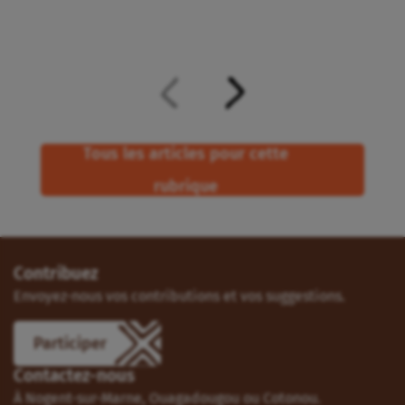
Tous les articles pour cette
rubrique
Contribuez
Envoyez-nous vos contributions et vos suggestions.
Participer
Contactez-nous
À Nogent-sur-Marne, Ouagadougou ou Cotonou.