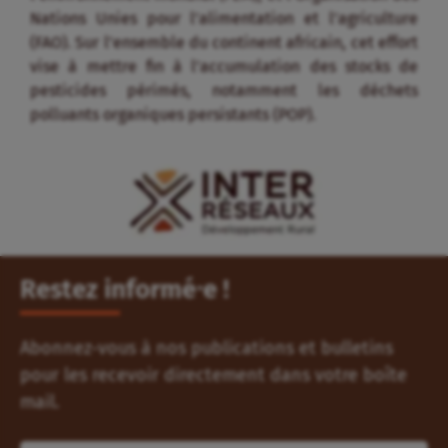
Nations Unies pour l’alimentation et l’agriculture
(FAO). Sur l’ensemble du continent africain, cet effort
vise à mettre fin à l’accumulation des stocks de
pesticides périmés, notamment les déchets
polluants organiques persistants (POP).
Restez informé⸱e !
Abonnez-vous à nos publications et bulletins
pour les recevoir directement dans votre boîte
mail.