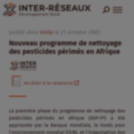
publié dans
Veille
le
21
octobre
2005
Nouveau programme de nettoyage
des pesticides périmés en Afrique
Accéder à la ressource
La première phase du programme de nettoyage des
pesticides périmés en Afrique (ASP-P1) a été
approuvée par la Banque mondiale, le Fonds pour
l’environnement mondial (FEM), et l’Organisation des