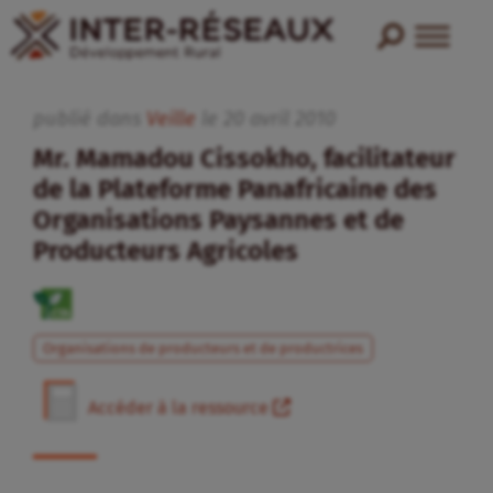
publié dans
Veille
le
20
avril
2010
Mr. Mamadou Cissokho, facilitateur
de la Plateforme Panafricaine des
Organisations Paysannes et de
Producteurs Agricoles
Organisations de producteurs et de productrices
Accéder à la ressource