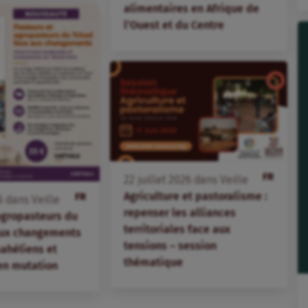
alimentaires en Afrique de
l’Ouest et du Centre
FR
22
juillet
2026
dans
Veille
Agriculture et pastoralisme :
FR
6
dans
Veille
repenser les alliances
agropasteurs du
territoriales face aux
aux changements
tensions – session
 sahéliens et
thématique
en mutation