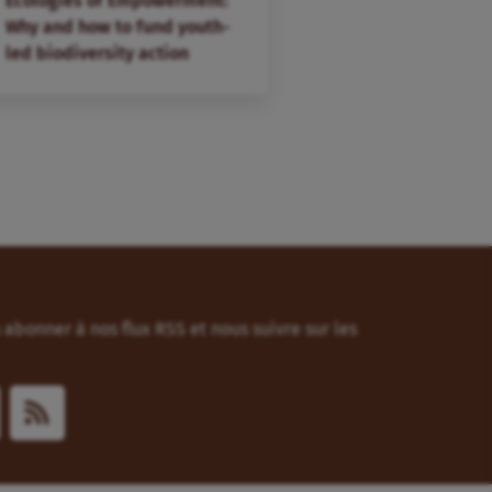
Ecologies of Empowerment:
Why and how to fund youth-
led biodiversity action
abonner à nos flux RSS et nous suivre sur les