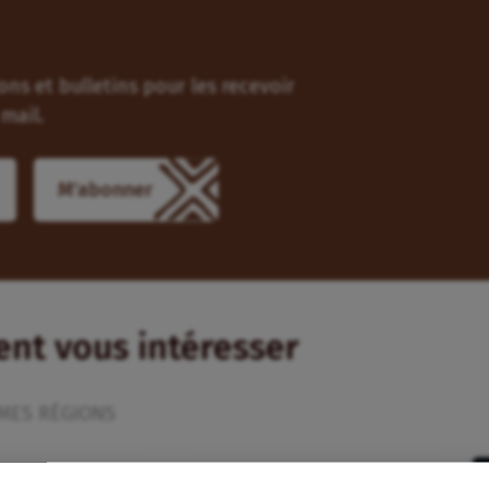
ns et bulletins pour les recevoir
mail.
ient vous intéresser
MES RÉGIONS