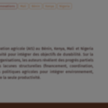
nnovations
Mali
Bénin
Kenya
Nigeria
tion agricole (AIS) au Bénin, Kenya, Mali et Nigeria
té pour intégrer des objectifs de durabilité. Sur la
anisations, les auteurs révèlent des progrès partiels
 lacunes structurelles (financement, coordination,
 politiques agricoles pour intégrer environnement,
e la seule productivité.