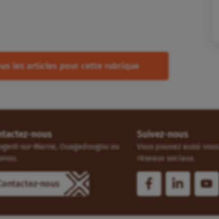
us les articles pour cette rubrique
ntactez-nous
Suivez-nous
ogent-sur-Marne, Ouagadougou ou
Vous pouvez aussi vous 
onou.
réseaux sociaux.
Contactez-nous