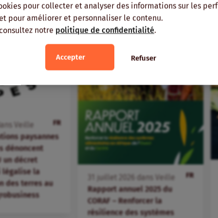
ookies pour collecter et analyser des informations sur les pe
, et pour améliorer et personnaliser le contenu.
 consultez notre
politique de confidentialité
.
Accepter
Refuser
FR
ans
Veille
ations paysannes
s dénoncent
 un décret
i légalise la
FR
31
juillet
2026
dans
Veille
 des terres au
Rapport annuel 2025 du
agrobusiness
CORAF – Renforcer la
résilience des systèmes