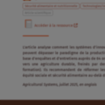
Sécurité alimentaire et nutritionnelle
Technologies/i
Article scientifique
Accéder à la ressource
L’article analyse comment les systèmes d’innova
peuvent dépasser le paradigme de la productivi
base d’enquêtes et d’entretiens auprès de 64 org
vers une agriculture durable, freinés par des
formation). Ils recommandent de réformer les
équité sociale et sécurité alimentaire au-delà d
Agricultural Systems, juillet 2025, en anglais