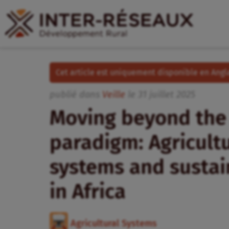
Cet article est uniquement disponible en Angla
publié dans
Veille
le
31
juillet
2025
Moving beyond the 
paradigm: Agricult
systems and sustai
in Africa
Agricultural Systems