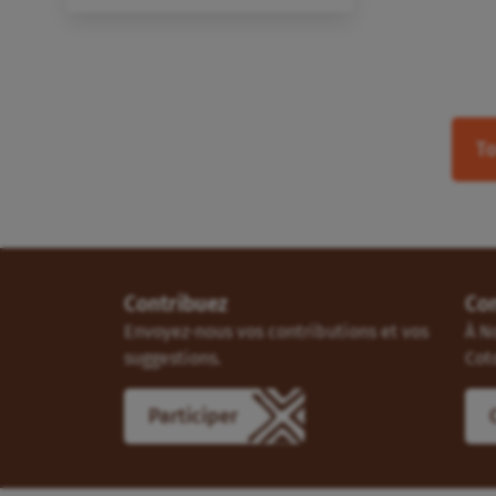
To
Contribuez
Co
Envoyez-nous vos contributions et vos
À N
suggestions.
Cot
Participer