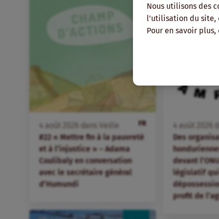
Nous utilisons des c
l'utilisation du site
Pour en savoir plus,
FR
4
août
2026
dans
Veille
4
août
2026
d
#22 « Mettre fin à la pauvreté
Des organis
et à l’injustice » – Adama
hondurienne
Coulibaly en conversation
devant l’ONU
avec le secrétaire général
législatif qu
d’Humundi
dépossession
profit de l’