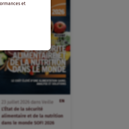
rformances et
EN
23
juillet
2026
dans
Veille
L’État de la sécurité
alimentaire et de la nutrition
dans le monde SOFI 2026