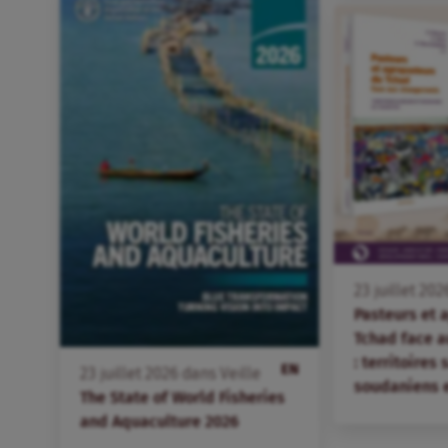
23
juillet
202
Pasteurs et 
Tchad face 
: territoires
EN
23
juillet
2026
dans
Veille
soudaniens 
The State of World Fisheries
and Aquaculture 2026