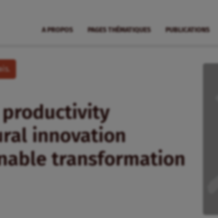
A PROPOS
PAGES THÉMATIQUES
PUBLICATIONS
is.
productivity
ural innovation
nable transformation