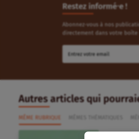
Restez informé⸱e !
Abonnez-vous à nos publicatio
directement dans votre boîte 
Autres articles qui pourra
MÊME RUBRIQUE
MÊMES THÉMATIQUES
MÊ