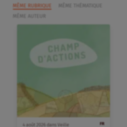
MÊME RUBRIQUE
MÊME THÉMATIQUE
MÊME AUTEUR
FR
4
août
2026
dans
Veille
4