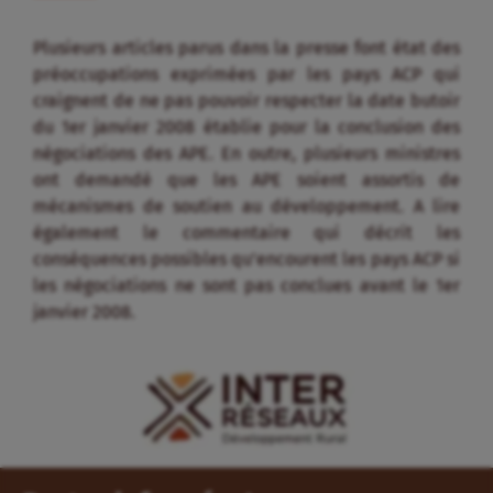
Plusieurs articles parus dans la presse font état des
préoccupations exprimées par les pays ACP qui
craignent de ne pas pouvoir respecter la date butoir
du 1er janvier 2008 établie pour la conclusion des
négociations des APE. En outre, plusieurs ministres
ont demandé que les APE soient assortis de
mécanismes de soutien au développement. A lire
également le commentaire qui décrit les
conséquences possibles qu’encourent les pays ACP si
les négociations ne sont pas conclues avant le 1er
janvier 2008.