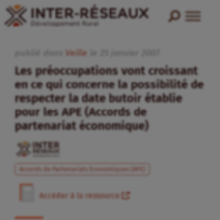
publié dans
Veille
le
25
janvier
2007
Les préoccupations vont croissant
en ce qui concerne la possibilité de
respecter la date butoir établie
pour les APE (Accords de
partenariat économique)
Accords de Partenariats Economiques (APE)
Accéder à la ressource