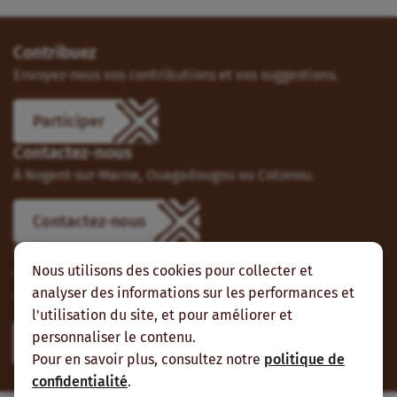
Contribuez
Envoyez-nous vos contributions et vos suggestions.
Participer
Contactez-nous
À Nogent-sur-Marne, Ouagadougou ou Cotonou.
Contactez-nous
Suivez-nous
Nous utilisons des cookies pour collecter et
Vous pouvez aussi vous abonner à nos flux RSS et nous
analyser des informations sur les performances et
suivre sur les réseaux sociaux.
l'utilisation du site, et pour améliorer et
personnaliser le contenu.
Pour en savoir plus, consultez notre
politique de
confidentialité
.