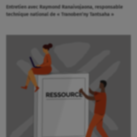
Entretien avec Raymond Ranaivojaona, responsable
technique national de « Tranoben’ny Tantsaha »