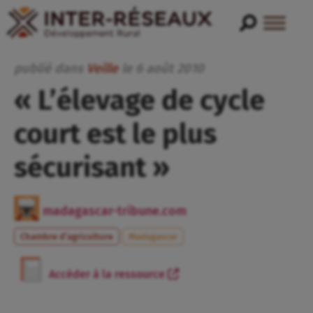
publié dans
Veille
le
6
août
2010
« L’élevage de cycle
court est le plus
sécurisant »
madagascar-tribune.com
Chambre d’agriculture
Madagascar
Accéder à la ressource