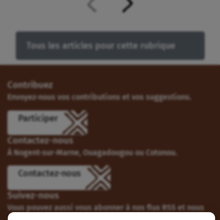
Tous les articles pour cette rubrique
Contribuez
Envoyez-nous vos contributions et vos suggestions.
Participer
Contactez-nous
À Nogent-sur-Marne, Ouagadougou ou Cotonou.
Contactez-nous
Suivez-nous
Vous pouvez aussi vous abonner à nos flux RSS et nous
suivre sur les réseaux sociaux.