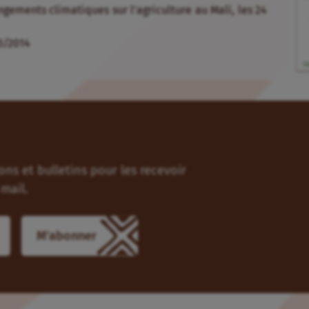
ngements climatiques sur l’agriculture au Mali, les 24
3/2014
ns et bulletins pour les recevoir
mail.
M'abonner