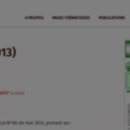
A PROPOS
PAGES THÉMATIQUES
PUBLICATIONS
13)
2013"
(0.51MB)
ELA N°80 de mai 2013, portant sur :