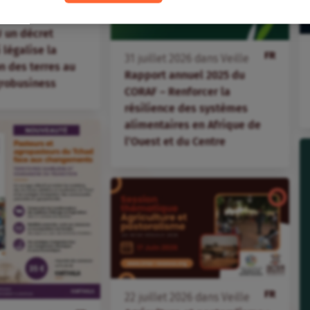
ations paysannes
s dénoncent
 un décret
i légalise la
FR
31
juillet
2026
dans
Veille
 des terres au
Rapport annuel 2025 du
agrobusiness
CORAF – Renforcer la
résilience des systèmes
alimentaires en Afrique de
l’Ouest et du Centre
FR
22
juillet
2026
dans
Veille