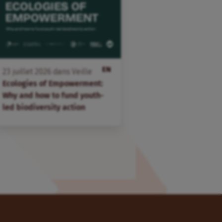
EN
23
juillet
2026
dans
Veille
Ecologies of Empowerment:
Why and how to fund youth-
led biodiversity action