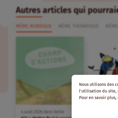
Autres articles qui pourra
MÊME RUBRIQUE
MÊME THÉMATIQUE
MÊME
Nous utilisons des c
l'utilisation du site
Pour en savoir plus,
FR
4
août
2026
dans
Veille
4
août
2026
d