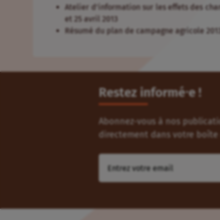
Atelier d’information sur les effets des cha
et 25 avril 2013
Résumé du plan de campagne agricole 201
Restez informé⸱e !
Abonnez-vous à nos publicatio
directement dans votre boîte 