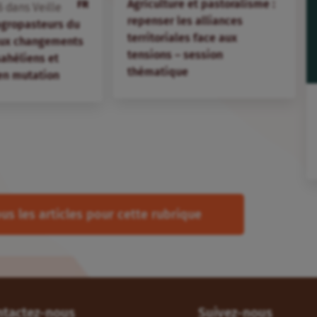
Agriculture et pastoralisme :
FR
6
dans
Veille
repenser les alliances
agropasteurs du
territoriales face aux
aux changements
tensions – session
 sahéliens et
thématique
en mutation
us les articles pour cette rubrique
ntactez-nous
Suivez-nous