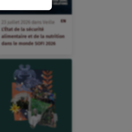
EN
23
juillet
2026
dans
Veille
L’État de la sécurité
alimentaire et de la nutrition
dans le monde SOFI 2026