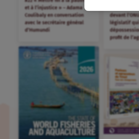
#22 « Mettre fin à la pauvreté
Des organis
et à l’injustice » – Adama
hondurienne
Coulibaly en conversation
devant l’ONU
avec le secrétaire général
législatif qu
d’Humundi
dépossession
profit de l’