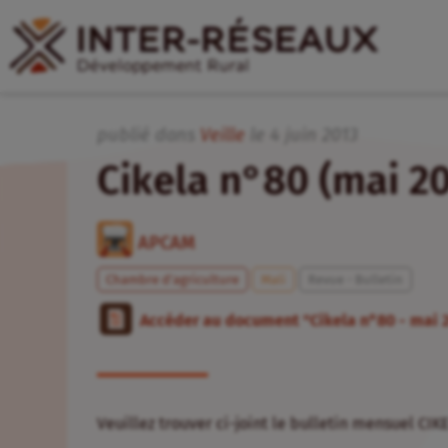
publié dans
Veille
le
4
juin
2013
Cikela n°80 (mai 20
APCAM
Chambre d’agriculture
Mali
Revue - Bulletin
Accéder au document "Cikela n°80 - mai 
Veuillez trouver ci-joint le bulletin mensuel CIK