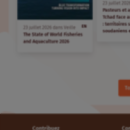
23
juillet
202
Pasteurs et 
Tchad face 
: territoires
EN
23
juillet
2026
dans
Veille
soudaniens 
The State of World Fisheries
and Aquaculture 2026
To
Contribuez
Co