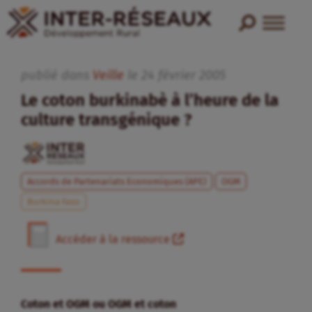
publié dans
Veille
le
24
février
2005
Le coton burkinabè à l’heure de la
culture transgénique ?
Accords de Partenariats Economiques (APE)
OGM
Burkina Faso
Accéder à la ressource
Coton et OGM ou OGM et coton