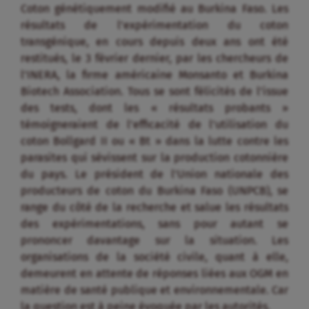
Coton génétiquement modifié au Burkina Faso. Les
résultats de l’expérimentation du coton
transgénique, en cours depuis deux ans ont été
restitués, le 3 février dernier, par les chercheurs de
l’INERA, la firme américaine Monsanto et Burkina
Biotech Association. Tous se sont félicités de l’issue
des tests, dont les « résultats probants »
témoigneraient de l’efficacité de l’utilisation du
coton Bollgard II ou « Bt » dans la lutte contre les
parasites qui sévissent sur la production cotonnière
du pays. Le président de l’Union nationale des
producteurs de coton du Burkina Faso (UNPCB), se
range du côté de la recherche et salue les résultats
des expérimentations, sans pour autant se
prononcer davantage sur la situation. Les
organisations de la société civile, quant à elle,
demeurent en attente de réponses liées aux OGM en
matière de santé publique et environnementale. Car
la question est à peine évoquée par les autorités.