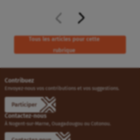
Tous les articles pour cette
rubrique
Contribuez
Envoyez-nous vos contributions et vos suggestions.
Participer
Contactez-nous
À Nogent-sur-Marne, Ouagadougou ou Cotonou.