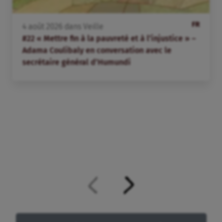
FR
4
août
2026
dans
Veille
#22 « Mettre fin à la pauvreté et à l’injustice » –
Adama Coulibaly en conversation avec le
secrétaire général d’Humundi