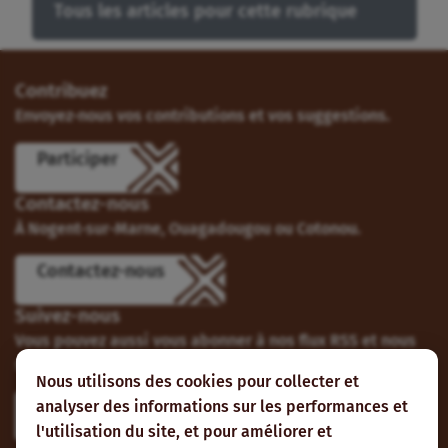
Tous les articles pour cette rubrique
Contribuez
Envoyez-nous vos contributions et vos suggestions.
Participer
Contactez-nous
À Nogent-sur-Marne, Ouagadougou ou Cotonou.
Contactez-nous
Suivez-nous
Vous pouvez aussi vous abonner à nos flux RSS et nous
suivre sur les réseaux sociaux.
Nous utilisons des cookies pour collecter et
analyser des informations sur les performances et
l'utilisation du site, et pour améliorer et