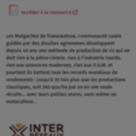
Accéder à la ressource
Les Malgaches de Fianaraotsoa, communauté rurale
guidée par des Jésuites agronomes développent
depuis 40 ans une méthode de production de riz qui ne
doit rien à la pétro-chimie, rien à l’industrie lourde,
rien aux semences modernes, rien aux O.G.M. et
pourtant ils battent tous les records mondiaux de
rendements : jusqu’à 10 fois plus que les productions
classiques, soit 240 qux/ha par an en une seule
récolte… avec leurs petites mains, sans même un
motoculteur…