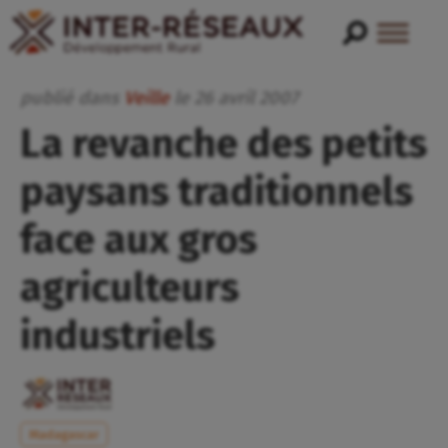
publié dans
Veille
le
26
avril
2007
La revanche des petits
paysans traditionnels
face aux gros
agriculteurs
industriels
Madagascar