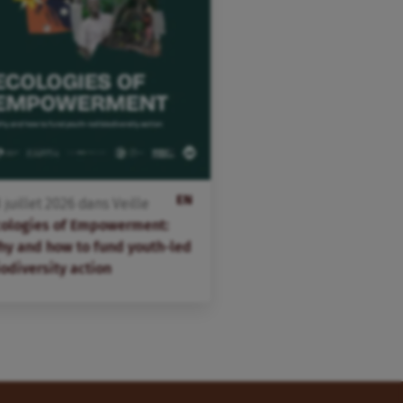
EN
3
juillet
2026
dans
Veille
cologies of Empowerment:
hy and how to fund youth-led
odiversity action