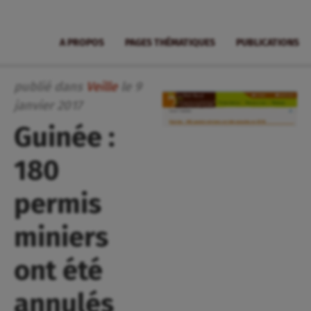
A PROPOS
PAGES THÉMATIQUES
PUBLICATIONS
publié dans
Veille
le
9
janvier
2017
Guinée :
180
permis
miniers
ont été
annulés