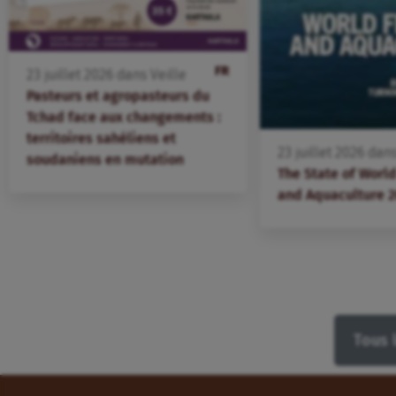
FR
23
juillet
2026
dans
Veille
Pasteurs et agropasteurs du
Tchad face aux changements :
territoires sahéliens et
23
juillet
2026
dan
soudaniens en mutation
The State of World
and Aquaculture 
Tous 