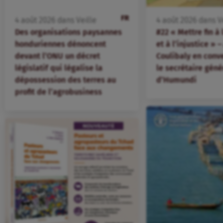
FR
4
août
2026
dans
Veille
4
août
2026
dans
V
Des organisations paysannes
#22 « Mettre fin à
honduriennes dénoncent
et à l’injustice »
devant l’ONU un décret
Coulibaly en conv
législatif qui légalise la
le secrétaire géné
dépossession des terres au
d’Humundi
profit de l’agrobusiness