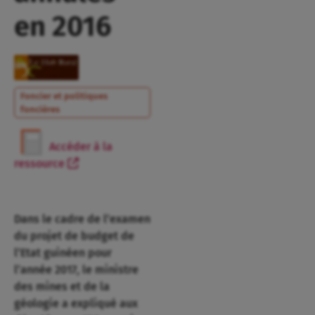
en 2016
Foncier et politiques
foncières
Accéder à la
ressource
Dans le cadre de l’examen
du projet de budget de
l’Etat guinéen pour
l’année 2017, le ministre
des mines et de la
géologie a expliqué aux