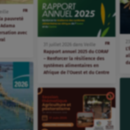
FR
eille
 la pauvreté
 – Adama
ersation avec
ral
2
FR
31
juillet
2026
dans
Veille
L’
Rapport annuel 2025 du CORAF
al
– Renforcer la résilience des
d
systèmes alimentaires en
Afrique de l’Ouest et du Centre