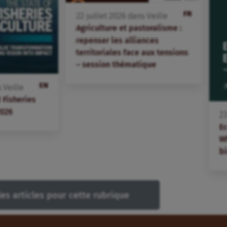
FR
22
juillet
2026
dans
Veille
Agriculture et pastoralisme :
repenser les alliances
territoriales face aux tensions
– session thématique
EN
s
Veille
 Fisheries
2026
2
E
W
bi
les articles pour cette rubrique