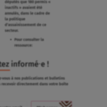
députés que 180 permis «
inactifs » avaient été
annulés, dans le cadre de
la politique
d’assainissement de ce
secteur.
Pour consulter la
ressource:
tez informé⸱e !
-vous à nos publications et bulletins
s recevoir directement dans votre boîte