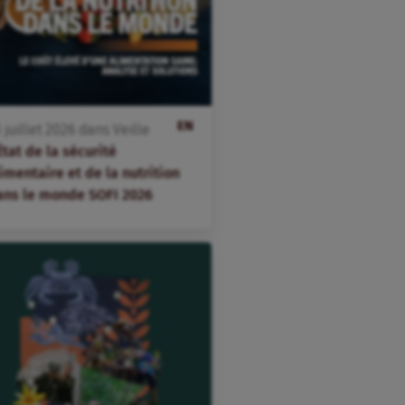
EN
3
juillet
2026
dans
Veille
État de la sécurité
imentaire et de la nutrition
ans le monde SOFI 2026